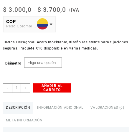
Rango
$
3.000,0
-
$
3.700,0
+IVA
de
precios:
COP
Peso Colombiano
desde
$ 3.000,0
USD
hasta
Tuerca Hexagonal Acero Inoxidable, diseño resistente para fijaciones
American Dollar
$ 3.700,0
seguras. Paquete X10 disponible en varias medidas.
Diámetro
AÑADIR AL
Tuerca
-
+
CARRITO
Hexagonal
Acero
Inoxidable
DESCRIPCIÓN
INFORMACIÓN ADICIONAL
VALORACIONES (0)
Paquete
X10
META INFORMACIÓN
cantidad