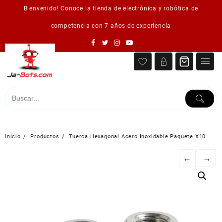
Saltar
Bienvenido! Conoce la tienda de electrónica y robótica de
al
contenido
competencia con 7 años de experiencia
Inicio
Productos
Tuerca Hexagonal Acero Inoxidable Paquete X10
←
→