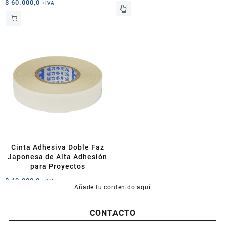
$
60.000,0
de
+IVA
Este
precios:
producto
desde
tiene
$ 4.000,0
múltiples
hasta
variantes.
$ 5.000,0
Las
opciones
se
pueden
elegir
en
la
página
de
Cinta Adhesiva Doble Faz
producto
Japonesa de Alta Adhesión
para Proyectos
$
40.000,0
+IVA
Añade tu contenido aquí
CONTACTO