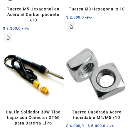
Tuerca M5 Hexagonal en
Tuerca M3 Hexagonal x 10
Acero al Carbón paquete
$
2.500,0
+IVA
x10
$
3.300,0
+IVA
Cautín Soldador 30W Tipo
Tuerca Cuadrada Acero
Lápiz con Conector XT60
Inoxidable M4/M5 x10
para Batería LiPo
Rango
$
4.000,0
-
$
5.000,0
+IVA