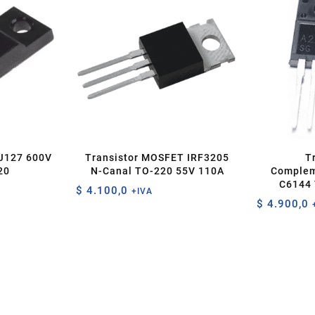
0J127 600V
Transistor MOSFET IRF3205
T
20
N-Canal TO-220 55V 110A
Complem
C6144 
$
4.100,0
+IVA
$
4.900,0