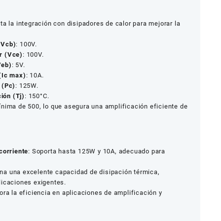
ita la integración con disipadores de calor para mejorar la
(Vcb)
: 100V.
r (Vce)
: 100V.
Veb)
: 5V.
(Ic max)
: 10A.
 (Pc)
: 125W.
ión (Tj)
: 150°C.
ínima de 500, lo que asegura una amplificación eficiente de
corriente
: Soporta hasta 125W y 10A, adecuado para
ona una excelente capacidad de disipación térmica,
licaciones exigentes.
ora la eficiencia en aplicaciones de amplificación y