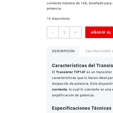
corriente máxima de 10A, diseñado para 
potencia.
10 disponibles
Transistor
-
+
AÑADIR AL
TIP147
PNP
cantidad
DESCRIPCIÓN
VALORACIONES (
Características del Trans
El
Transistor TIP147
es un transistor 
características que lo hacen ideal par
disipación de potencia. Este disposit
corriente
, lo cual lo convierte en un
amplificación de potencia.
Especificaciones Técnicas