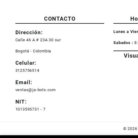
CONTACTO
Ho
Dirección:
Lunes a Vie
Calle 46 A # 23A 30 sur
Sabados :
8
Bogotá - Colombia
Visu
Celular:
3125756514
Email:
ventas@ja-bots.com
NIT:
1013595731 - 7
© 202