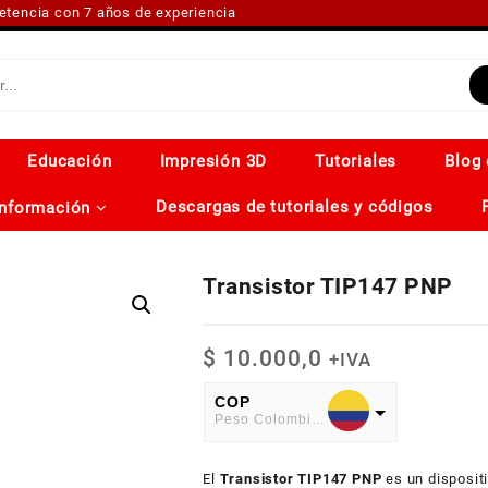
petencia con 7 años de experiencia
Educación
Impresión 3D
Tutoriales
Blog 
Descargas de tutoriales y códigos
Información
Transistor TIP147 PNP
$
10.000,0
+IVA
COP
Peso Colombiano
USD
El
American Dollar
Transistor TIP147 PNP
es un disposit