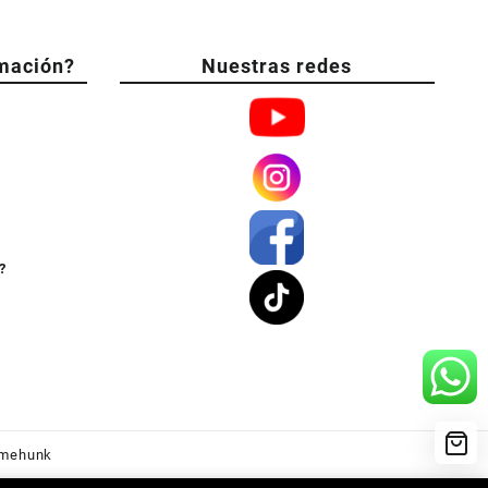
mación?
Nuestras redes
?
mehunk