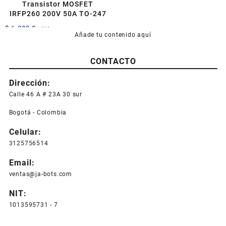
Transistor MOSFET
IRFP260 200V 50A TO-247
$
6.000,0
+IVA
Añade tu contenido aquí
CONTACTO
Dirección:
Calle 46 A # 23A 30 sur
Bogotá - Colombia
Celular:
3125756514
Email:
ventas@ja-bots.com
NIT:
1013595731 - 7