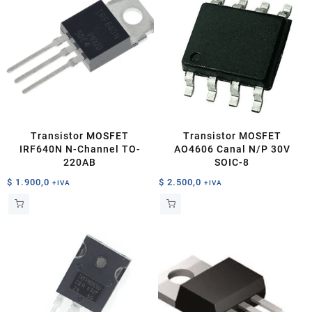
Transistor MOSFET
Transistor MOSFET
IRF640N N-Channel TO-
AO4606 Canal N/P 30V
220AB
SOIC-8
$
1.900,0
$
2.500,0
+IVA
+IVA