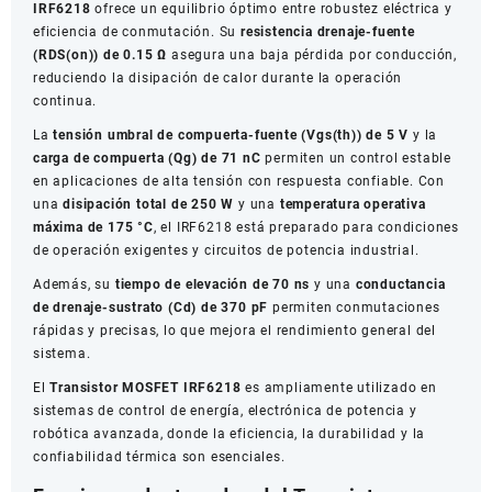
IRF6218
ofrece un equilibrio óptimo entre robustez eléctrica y
eficiencia de conmutación. Su
resistencia drenaje-fuente
(RDS(on)) de 0.15 Ω
asegura una baja pérdida por conducción,
reduciendo la disipación de calor durante la operación
continua.
La
tensión umbral de compuerta-fuente (Vgs(th)) de 5 V
y la
carga de compuerta (Qg) de 71 nC
permiten un control estable
en aplicaciones de alta tensión con respuesta confiable. Con
una
disipación total de 250 W
y una
temperatura operativa
máxima de 175 °C
, el IRF6218 está preparado para condiciones
de operación exigentes y circuitos de potencia industrial.
Además, su
tiempo de elevación de 70 ns
y una
conductancia
de drenaje-sustrato (Cd) de 370 pF
permiten conmutaciones
rápidas y precisas, lo que mejora el rendimiento general del
sistema.
El
Transistor MOSFET IRF6218
es ampliamente utilizado en
sistemas de control de energía, electrónica de potencia y
robótica avanzada, donde la eficiencia, la durabilidad y la
confiabilidad térmica son esenciales.