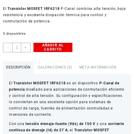
USD
El
American Dollar
Transistor MOSFET IRF6218
P-Canal combina alta tensión, baja
resistencia y excelente disipación térmica para control y
conmutación de potencia.
5 disponibles
AÑADIR AL
Transistor
-
+
CARRITO
MOSFET
IRF6218
P-
DESCRIPCIÓN
VALORACIONES (0)
META INFORMACIÓN
Canal
150V
El
Transistor MOSFET IRF6218
es un dispositivo
P-Canal de
27A
potencia
diseñado para aplicaciones de conmutación eficiente
cantidad
y control de alta tensión. Su configuración y especificaciones
lo convierten en una excelente opción para sistemas de
control de carga, fuentes de alimentación conmutadas e
inversores de corriente.
Con una
tensión drenaje-fuente (Vds) de 150 V
y una
corriente
continua de drenaje (Id) de 27 A
, el
Transistor MOSFET