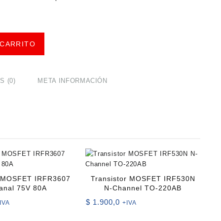
 CARRITO
 (0)
META INFORMACIÓN
r MOSFET IRFR3607
Transistor MOSFET IRF530N
anal 75V 80A
N-Channel TO-220AB
$
1.900,0
IVA
+IVA