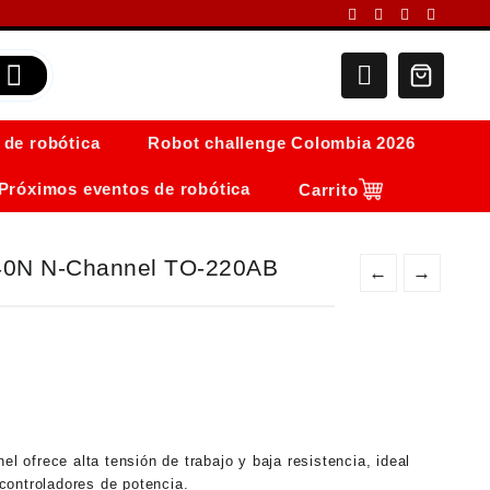
 de robótica
Robot challenge Colombia 2026
Próximos eventos de robótica
Carrito
40N N-Channel TO-220AB
←
→
l ofrece alta tensión de trabajo y baja resistencia, ideal
controladores de potencia.