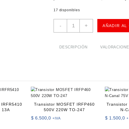
17 disponibles
Transistor
-
+
AÑADIR AL
MOSFET
IRF640N
N-
Channel
DESCRIPCIÓN
VALORACIONES
TO-
220AB
cantidad
T IRFR5410
Transistor MOSFET IRFP460
Transisto
V 13A
500V 220W TO-247
N-C
$
6.500,0
$
1.500,0
+IVA
+