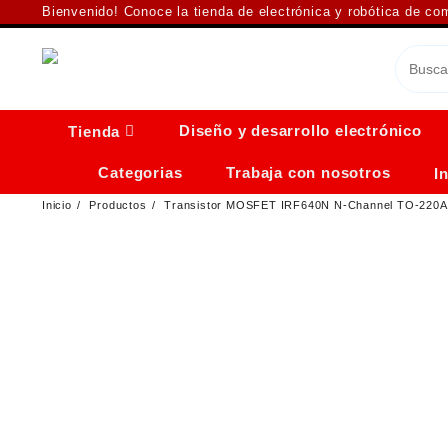
Saltar
Bienvenido! Conoce la tienda de electrónica y robótica de c
al
contenido
Diseño y desarrollo electrónico
Tienda
Categorias
Trabaja con nosotros
I
Inicio
Productos
Transistor MOSFET IRF640N N-Channel TO-220