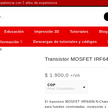
ompetencia con 7 años de experiencia
Educación
Impresión 3D
Tutoriales
Blog
Descargas de tutoriales y códigos
nformación
AB
Transistor MOSFET IRF6
$
1.900,0
+IVA
COP
Peso Colombiano
USD
El
transistor MOSFET IRF640N
N-Channe
American Dollar
para fuentes conmutadas, inversores y 