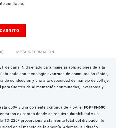
nto confiable.
 CARRITO
0)
META INFORMACIÓN
T de canal N diseñado para manejar aplicaciones de alta
d. Fabricado con tecnología avanzada de conmutación rápida,
cia de conducción y una alta capacidad de manejo de voltaje,
al para fuentes de alimentación conmutadas, inversores y
sta 600V y una corriente continua de 7.5A, el
FQPF8N60C
entornos exigentes donde se requiere durabilidad y un
 TO-220F proporciona aislamiento total del disipador, lo
eguridad en el manejo de la energía. Además, su diseño