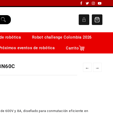
de robótica
Robot challenge Colombia 2026
Próximos eventos de robótica
Carrito
F8N60C
←
→
e 600V y 8A, diseñado para conmutación eficiente en