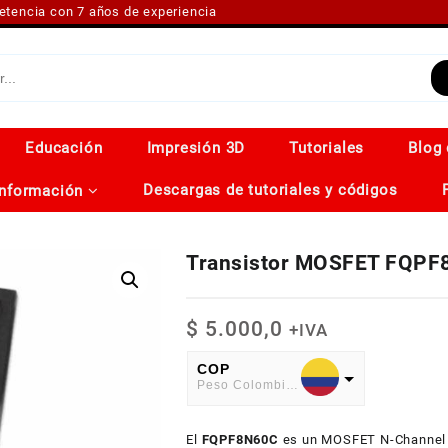
petencia con 7 años de experiencia
Educación
Impresión 3D
Tutoriales
Blog 
Descargas de tutoriales y códigos
Información
Transistor MOSFET FQP
$
5.000,0
+IVA
COP
Peso Colombiano
USD
El
American Dollar
FQPF8N60C
es un MOSFET N-Channel d