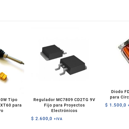
Diodo F
para Circ
30W Tipo
Regulador MC7809 CD2TG 9V
$
1.500,0
 XT60 para
Fijo para Proyectos
Po
Electrónicos
$
2.600,0
+IVA