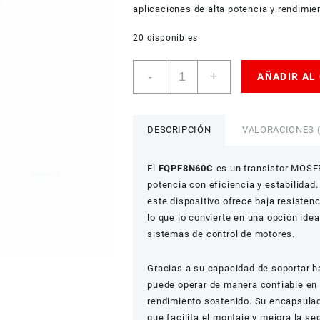
aplicaciones de alta potencia y rendimie
20 disponibles
Transistor
-
+
AÑADIR AL
MOSFET
FQPF8N60C
cantidad
DESCRIPCIÓN
VALORACIONES (
El
FQPF8N60C
es un transistor MOSFE
potencia con eficiencia y estabilida
este dispositivo ofrece baja resisten
lo que lo convierte en una opción ide
sistemas de control de motores.
Gracias a su capacidad de soportar ha
puede operar de manera confiable en 
rendimiento sostenido. Su encapsulado
que facilita el montaje y mejora la s