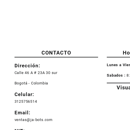
CONTACTO
Ho
Dirección:
Lunes a Vie
Calle 46 A # 23A 30 sur
Sabados :
8
Bogotá - Colombia
Visu
Celular:
3125756514
Email:
ventas@ja-bots.com