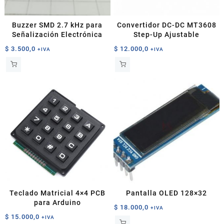
Buzzer SMD 2.7 kHz para
Convertidor DC-DC MT3608
Señalización Electrónica
Step-Up Ajustable
$
3.500,0
$
12.000,0
+IVA
+IVA
Teclado Matricial 4×4 PCB
Pantalla OLED 128×32
para Arduino
$
18.000,0
+IVA
$
15.000,0
+IVA