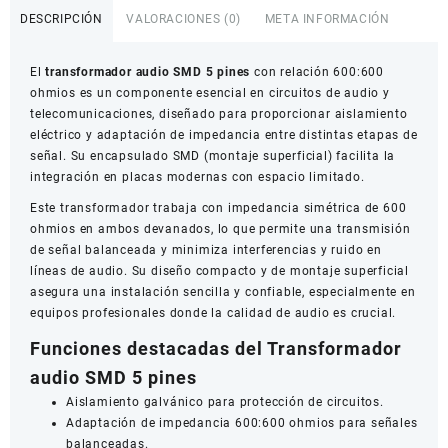
SMD
DESCRIPCIÓN
VALORACIONES (0)
META INFORMACIÓN
5
pines
El
transformador audio SMD 5 pines
con relación 600:600
600:600
ohmios es un componente esencial en circuitos de audio y
ohmios
telecomunicaciones, diseñado para proporcionar aislamiento
cantidad
eléctrico y adaptación de impedancia entre distintas etapas de
señal. Su encapsulado SMD (montaje superficial) facilita la
integración en placas modernas con espacio limitado.
Este transformador trabaja con impedancia simétrica de 600
ohmios en ambos devanados, lo que permite una transmisión
de señal balanceada y minimiza interferencias y ruido en
líneas de audio. Su diseño compacto y de montaje superficial
asegura una instalación sencilla y confiable, especialmente en
equipos profesionales donde la calidad de audio es crucial.
Funciones destacadas del Transformador
audio SMD 5 pines
Aislamiento galvánico para protección de circuitos.
Adaptación de impedancia 600:600 ohmios para señales
balanceadas.