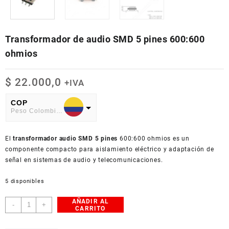
Transformador de audio SMD 5 pines 600:600
ohmios
$
22.000,0
+IVA
COP
Peso Colombiano
USD
El
American Dollar
transformador audio SMD 5 pines
600:600 ohmios es un
componente compacto para aislamiento eléctrico y adaptación de
señal en sistemas de audio y telecomunicaciones.
5 disponibles
AÑADIR AL
Transformador
-
+
CARRITO
de
audio