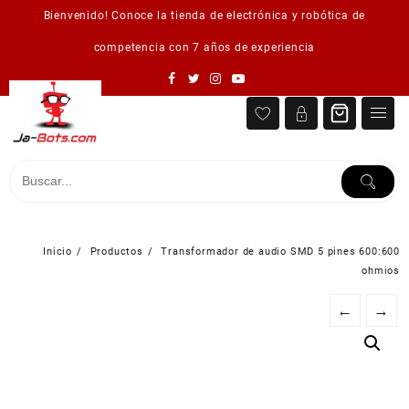
Saltar
Bienvenido! Conoce la tienda de electrónica y robótica de
al
contenido
competencia con 7 años de experiencia
Inicio
Productos
Transformador de audio SMD 5 pines 600:600
ohmios
←
→