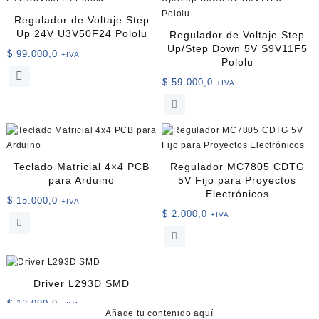
Regulador de Voltaje Step
Up 24V U3V50F24 Pololu
Regulador de Voltaje Step
Up/Step Down 5V S9V11F5
$
99.000,0
+IVA
Pololu
$
59.000,0
+IVA
Teclado Matricial 4×4 PCB
Regulador MC7805 CDTG
para Arduino
5V Fijo para Proyectos
Electrónicos
$
15.000,0
+IVA
$
2.000,0
+IVA
Driver L293D SMD
$
12.000,0
+IVA
Añade tu contenido aquí