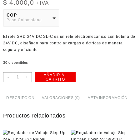
$
4.000,0
+IVA
COP
Peso Colombiano
USD
El
relé SRD 24V DC SL-C
es un relé electromecánico con bobina de
American Dollar
24V DC, diseñado para controlar cargas eléctricas de manera
segura y eficiente.
30 disponibles
AÑADIR AL
Relé
-
+
CARRITO
SRD
24V
DC
DESCRIPCIÓN
VALORACIONES (0)
META INFORMACIÓN
SL-
C
Productos relacionados
cantidad