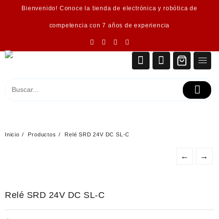
Saltar
Bienvenido! Conoce la tienda de electrónica y robótica de
al
contenido
competencia con 7 años de experiencia
Inicio
Productos
Relé SRD 24V DC SL-C
←
→
Relé SRD 24V DC SL-C