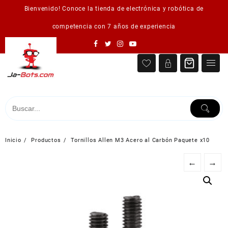
Saltar
Bienvenido! Conoce la tienda de electrónica y robótica de
al
contenido
competencia con 7 años de experiencia
Inicio
Productos
Tornillos Allen M3 Acero al Carbón Paquete x10
←
→