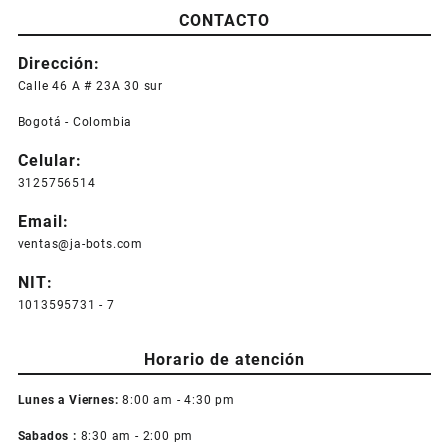
producto
desde
CONTACTO
tiene
$ 2.700,0
múltiples
hasta
Dirección:
variantes.
$ 7.800,0
Las
Calle 46 A # 23A 30 sur
opciones
Bogotá - Colombia
se
pueden
Celular:
elegir
3125756514
en
la
Email:
página
ventas@ja-bots.com
de
producto
NIT:
1013595731 - 7
Horario de atención
Lunes a Viernes:
8:00 am - 4:30 pm
Sabados :
8:30 am - 2:00 pm