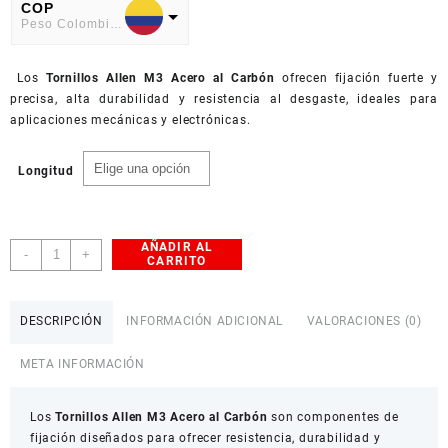
precios:
COP
Peso Colombiano
desde
$ 2.400,0
USD
hasta
Los
American Dollar
Tornillos Allen M3 Acero al Carbón
ofrecen fijación fuerte y
$ 4.800,0
precisa, alta durabilidad y resistencia al desgaste, ideales para
aplicaciones mecánicas y electrónicas.
Longitud
AÑADIR AL
Tornillos
-
+
CARRITO
Allen
M3
Acero
DESCRIPCIÓN
INFORMACIÓN ADICIONAL
VALORACIONES (0)
al
Carbón
META INFORMACIÓN
Paquete
x10
Los
cantidad
Tornillos Allen M3 Acero al Carbón
son componentes de
fijación diseñados para ofrecer resistencia, durabilidad y