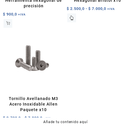
Herramienta hexagonal de
Hexagonal Bristol x10
precisión
Rango
$
2.500,0
-
$
7.000,0
+IVA
$
900,0
de
+IVA
Este
precios:
producto
desde
tiene
$ 2.500,0
múltiples
hasta
variantes.
$ 7.000,0
Las
opciones
se
pueden
elegir
en
la
página
de
Tornillo Avellanado M3
producto
Acero Inoxidable Allen
Paquete x10
Rango
$
2.700,0
-
$
7.800,0
+IVA
Añade tu contenido aquí
de
Este
precios: