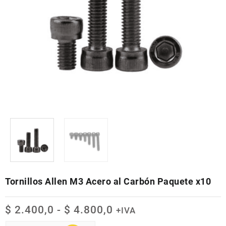
Tornillos Allen M3 Acero al Carbón Paquete x10
Rango
$
2.400,0
-
$
4.800,0
+IVA
de