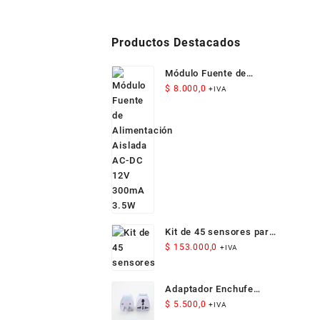
Productos Destacados
Módulo Fuente de
Alimentación Aislada
$
8.000,0
+IVA
AC-DC 12V 300mA 3.5W
Kit de 45 sensores para
Arduino
$
153.000,0
+IVA
Adaptador Enchufe
Americano Compacto
$
5.500,0
+IVA
para Viaje