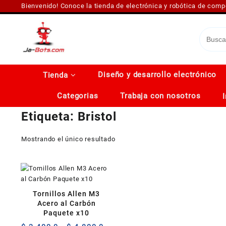
Saltar
Bienvenido! Conoce la tienda de electrónica y robótica de com
al
contenido
Diseño y desarrollo electrónico
Tienda
Categorias
Trabaja con nosotros
Etiqueta:
Bristol
Mostrando el único resultado
Tornillos Allen M3
Acero al Carbón
Paquete x10