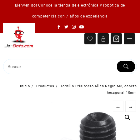
Saltar
Bienvenido! Conoce la tienda de electrónica y robótica de
al
contenido
competencia con 7 años de experiencia
Inicio
Productos
Tornillo Prisionero Allen Negro M8, cabeza
hexagonal 10mm
←
→