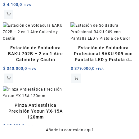
$
4.100,0
opciones
+IVA
se
pueden
elegir
en
la
página
Estación de Soldadura
Estación de Soldadura
de
BAKU 702B – 2 en 1 Aire
Profesional BAKU 909 con
producto
Caliente y Cautín
Pantalla LED y Pistola de
Calor
$
340.000,0
$
379.000,0
+IVA
+IVA
Pinza Antiestática
Precisión Yaxun YX-15A
120mm
$
15.000,0
+IVA
Añade tu contenido aquí