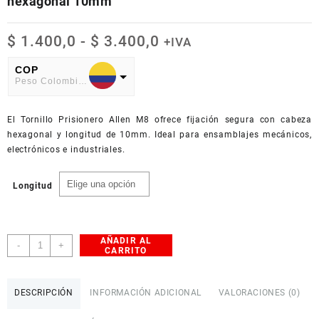
hexagonal 10mm
Rango
$
1.400,0
-
$
3.400,0
+IVA
de
precios:
COP
Peso Colombiano
desde
$ 1.400,0
USD
hasta
El Tornillo Prisionero Allen M8 ofrece fijación segura con cabeza
American Dollar
$ 3.400,0
hexagonal y longitud de 10mm. Ideal para ensamblajes mecánicos,
electrónicos e industriales.
Longitud
AÑADIR AL
Tornillo
-
+
CARRITO
Prisionero
Allen
Negro
DESCRIPCIÓN
INFORMACIÓN ADICIONAL
VALORACIONES (0)
M8,
cabeza