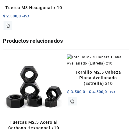
Tuerca M3 Hexagonal x 10
$
2.500,0
+IVA
Productos relacionados
Tornillo M2.5 Cabeza
Plana Avellanado
(Estrella) x10
Rango
$
3.500,0
-
$
4.500,0
+IVA
de
Este
precios:
producto
desde
tiene
$ 3.500,0
múltiples
Tuercas M2.5 Acero al
hasta
variantes.
Carbono Hexagonal x10
$ 4.500,0
Las