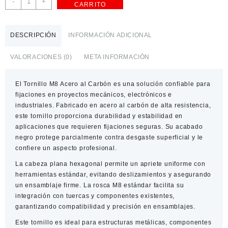
-
+
CARRITO
M8
Cabeza
Plana
DESCRIPCIÓN
INFORMACIÓN ADICIONAL
Hexagonal
Acero
VALORACIONES (0)
META INFORMACIÓN
al
Carbón
El
cantidad
Tornillo M8 Acero al Carbón
es una solución confiable para
fijaciones en proyectos mecánicos, electrónicos e
industriales. Fabricado en acero al carbón de alta resistencia,
este tornillo proporciona durabilidad y estabilidad en
aplicaciones que requieren fijaciones seguras. Su acabado
negro protege parcialmente contra desgaste superficial y le
confiere un aspecto profesional.
La cabeza plana hexagonal permite un apriete uniforme con
herramientas estándar, evitando deslizamientos y asegurando
un ensamblaje firme. La rosca M8 estándar facilita su
integración con tuercas y componentes existentes,
garantizando compatibilidad y precisión en ensamblajes.
Este tornillo es ideal para estructuras metálicas, componentes