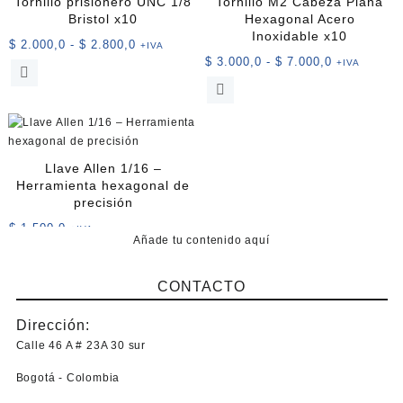
Tornillo prisionero UNC 1/8
Tornillo M2 Cabeza Plana
Bristol x10
Hexagonal Acero
Inoxidable x10
Rango
$
2.000,0
-
$
2.800,0
+IVA
Rango
$
3.000,0
-
$
7.000,0
de
+IVA
Este
de
precios:
Este
producto
precios:
desde
producto
tiene
desde
$ 2.000,0
tiene
múltiples
$ 3.000,0
hasta
múltiples
variantes.
hasta
$ 2.800,0
variantes.
Las
Llave Allen 1/16 –
$ 7.000,0
Las
opciones
Herramienta hexagonal de
opciones
se
precisión
se
pueden
$
1.500,0
+IVA
pueden
elegir
Añade tu contenido aquí
elegir
en
en
la
CONTACTO
la
página
página
de
Dirección:
de
producto
Calle 46 A # 23A 30 sur
producto
Bogotá - Colombia