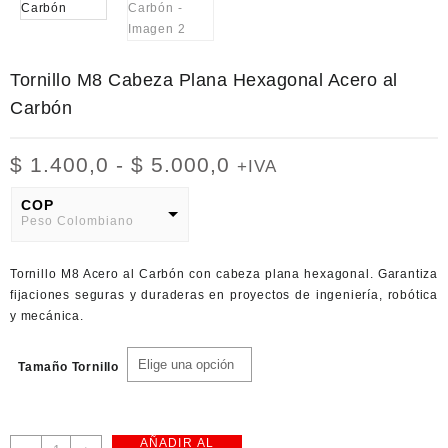
Tornillo M8 Cabeza Plana Hexagonal Acero al
Carbón
Rango
$
1.400,0
-
$
5.000,0
+IVA
de
precios:
COP
Peso Colombiano
desde
$ 1.400,0
USD
hasta
Tornillo M8 Acero al Carbón con cabeza plana hexagonal. Garantiza
American Dollar
$ 5.000,0
fijaciones seguras y duraderas en proyectos de ingeniería, robótica
y mecánica.
Tamaño Tornillo
AÑADIR AL
Tornillo