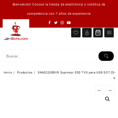
Saltar
Bienvenido! Conoce la tienda de electrónica y robótica de
al
contenido
competencia con 7 años de experiencia
Inicio
Productos
SN65220DBVR Supresor ESD TVS para USB SOT-23-
6
←
→