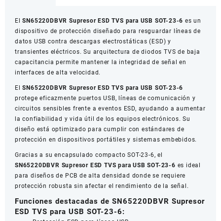
para
USB
El
SN65220DBVR Supresor ESD TVS para USB SOT-23-6
es un
SOT-
dispositivo de protección diseñado para resguardar líneas de
23-
datos USB contra descargas electrostáticas (ESD) y
6
transientes eléctricos. Su arquitectura de diodos TVS de baja
cantidad
capacitancia permite mantener la integridad de señal en
interfaces de alta velocidad.
El
SN65220DBVR Supresor ESD TVS para USB SOT-23-6
protege eficazmente puertos USB, líneas de comunicación y
circuitos sensibles frente a eventos ESD, ayudando a aumentar
la confiabilidad y vida útil de los equipos electrónicos. Su
diseño está optimizado para cumplir con estándares de
protección en dispositivos portátiles y sistemas embebidos.
Gracias a su encapsulado compacto SOT-23-6, el
SN65220DBVR Supresor ESD TVS para USB SOT-23-6
es ideal
para diseños de PCB de alta densidad donde se requiere
protección robusta sin afectar el rendimiento de la señal.
Funciones destacadas de SN65220DBVR Supresor
ESD TVS para USB SOT-23-6: