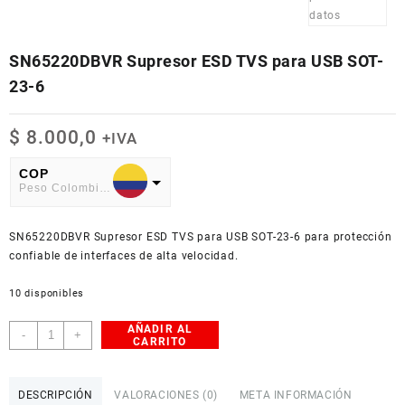
SN65220DBVR Supresor ESD TVS para USB SOT-
23-6
$
8.000,0
+IVA
COP
Peso Colombiano
USD
SN65220DBVR Supresor ESD TVS para USB SOT-23-6 para protección
American Dollar
confiable de interfaces de alta velocidad.
10 disponibles
AÑADIR AL
SN65220DBVR
-
+
CARRITO
Supresor
ESD
TVS
DESCRIPCIÓN
VALORACIONES (0)
META INFORMACIÓN