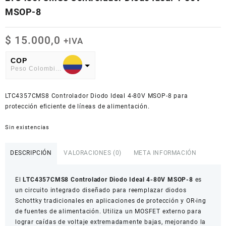
MSOP-8
$
15.000,0
+IVA
COP
Peso Colombiano
USD
LTC4357CMS8 Controlador Diodo Ideal 4-80V MSOP-8 para
American Dollar
protección eficiente de líneas de alimentación.
Sin existencias
DESCRIPCIÓN
VALORACIONES (0)
META INFORMACIÓN
El
LTC4357CMS8 Controlador Diodo Ideal 4-80V MSOP-8
es
un circuito integrado diseñado para reemplazar diodos
Schottky tradicionales en aplicaciones de protección y OR-ing
de fuentes de alimentación. Utiliza un MOSFET externo para
lograr caídas de voltaje extremadamente bajas, mejorando la