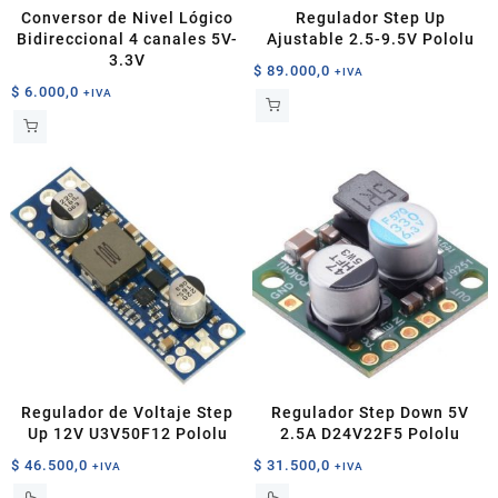
Conversor de Nivel Lógico
Regulador Step Up
Bidireccional 4 canales 5V-
Ajustable 2.5-9.5V Pololu
3.3V
$
89.000,0
+IVA
$
6.000,0
+IVA
Regulador de Voltaje Step
Regulador Step Down 5V
Up 12V U3V50F12 Pololu
2.5A D24V22F5 Pololu
$
46.500,0
$
31.500,0
+IVA
+IVA