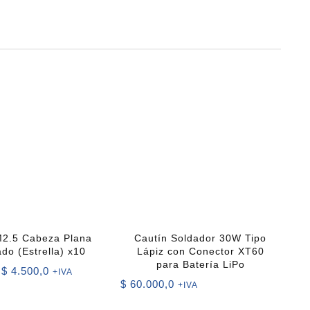
 M2.5 Cabeza Plana
Cautín Soldador 30W Tipo
ado (Estrella) x10
Lápiz con Conector XT60
para Batería LiPo
Rango
$
4.500,0
+IVA
$
60.000,0
de
+IVA
precios: