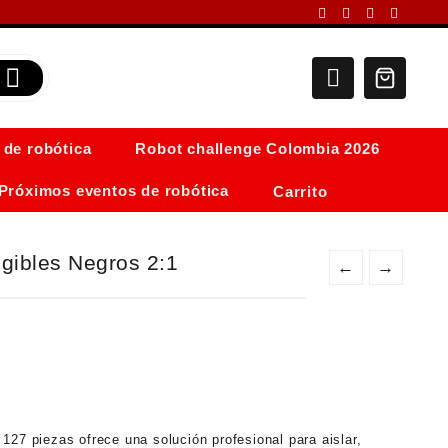
 de robótica
Robot challenge Colombia 2026
Próximos eventos de robótica
Carrito
gibles Negros 2:1
←
→
 127 piezas
ofrece una solución profesional para aislar,