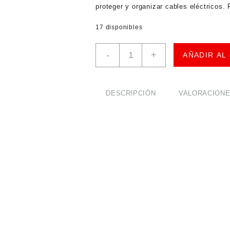
proteger y organizar cables eléctricos. 
17 disponibles
Set
-
+
AÑADIR AL
127
Tubos
Termoencogibles
Negros
DESCRIPCIÓN
VALORACIONES
2:1
cantidad