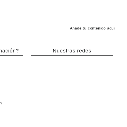
desde
$ 3.500,0
hasta
$ 4.500,0
Añade tu contenido aquí
mación?
Nuestras redes
r?