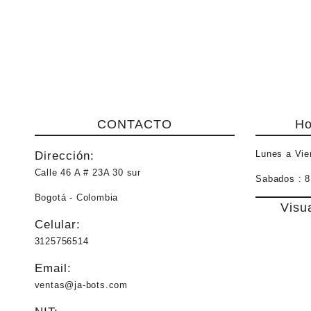
desde
$ 3.000,0
hasta
$ 6.500,0
CONTACTO
Ho
Lunes a Vie
Dirección:
Calle 46 A # 23A 30 sur
Sabados :
8
Bogotá - Colombia
Visu
Celular:
3125756514
Email:
ventas@ja-bots.com