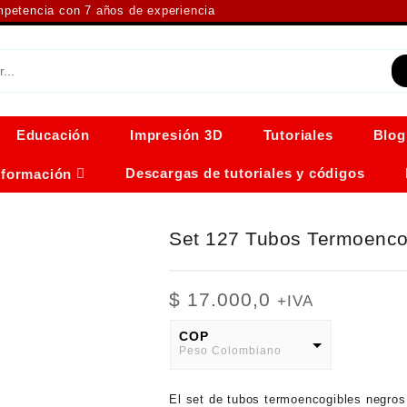
ompetencia con 7 años de experiencia
Educación
Impresión 3D
Tutoriales
Blog
Descargas de tutoriales y códigos
nformación
Set 127 Tubos Termoenco
$
17.000,0
+IVA
COP
Peso Colombiano
USD
El
set de tubos termoencogibles negros
American Dollar