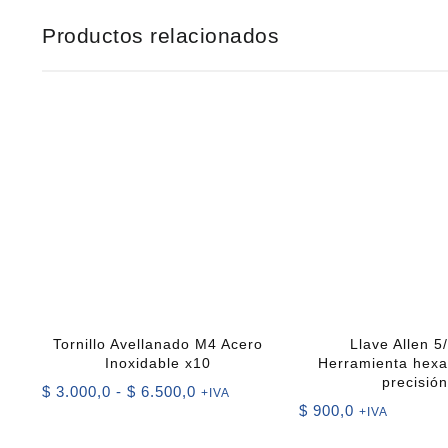
Productos relacionados
Tornillo Avellanado M4 Acero
Llave Allen 5
Inoxidable x10
Herramienta hexa
precisión
Rango
$
3.000,0
-
$
6.500,0
+IVA
$
900,0
de
+IVA
precios: