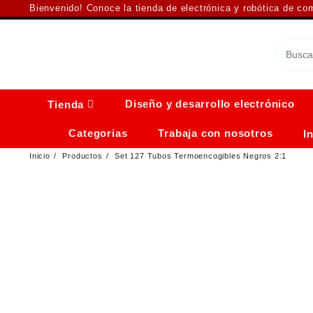
Saltar
Bienvenido! Conoce la tienda de electrónica y robótica de c
al
contenido
Diseño y desarrollo electrónico
Tienda
Categorias
Trabaja con nosotros
I
Inicio
Productos
Set 127 Tubos Termoencogibles Negros 2:1