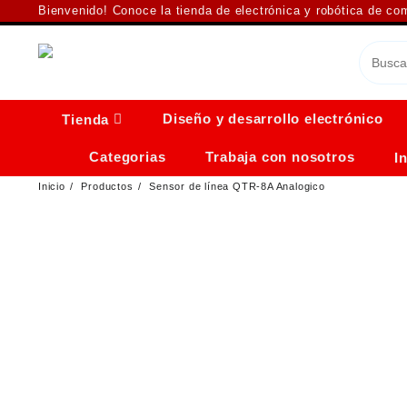
Saltar
Bienvenido! Conoce la tienda de electrónica y robótica de c
al
contenido
Diseño y desarrollo electrónico
Tienda
Categorias
Trabaja con nosotros
I
Inicio
Productos
Sensor de línea QTR-8A Analogico