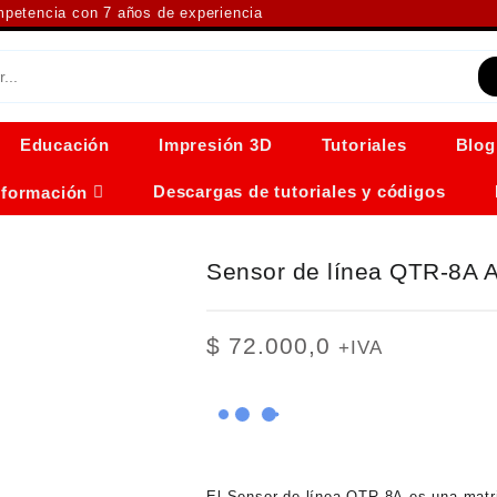
ompetencia con 7 años de experiencia
Educación
Impresión 3D
Tutoriales
Blog
Descargas de tutoriales y códigos
nformación
Sensor de línea QTR-8A A
$
72.000,0
+IVA
El
Sensor de línea QTR-8A
es una matri