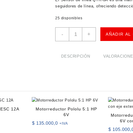
seguidores de línea, ofreciendo detecci
25 disponibles
Sensor
-
+
AÑADIR AL
de
línea
QTR-
8A
DESCRIPCIÓN
VALORACIONES
Analogico
cantidad
 ESC 12A
Motorreductor Pololu 5:1 HP
6V
Motorredu
6V co
$
135.000,0
+IVA
$
105.000,