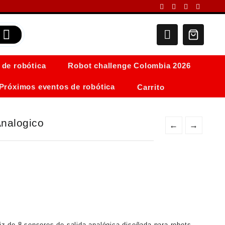
 de robótica
Robot challenge Colombia 2026
Próximos eventos de robótica
Carrito
nalogico
←
→
z de 8 sensores de salida analógica diseñada para robots