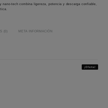
 nano-tech combina ligereza, potencia y descarga confiable,
tica.
 (0)
META INFORMACIÓN
¡Oferta!