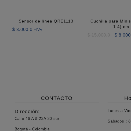
Sensor de línea QRE1113
Cuchilla para Mini
1.4) cm
$
3.000,0
+IVA
El
$
15.000,0
$
8.000
precio
original
era:
$ 15.00
CONTACTO
Ho
Lunes a Vie
Dirección:
Calle 46 A # 23A 30 sur
Sabados :
8
Bogotá - Colombia