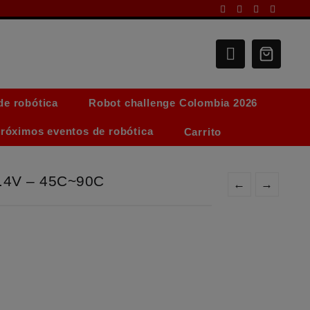
de robótica
Robot challenge Colombia 2026
róximos eventos de robótica
Carrito
7.4V – 45C~90C
←
→