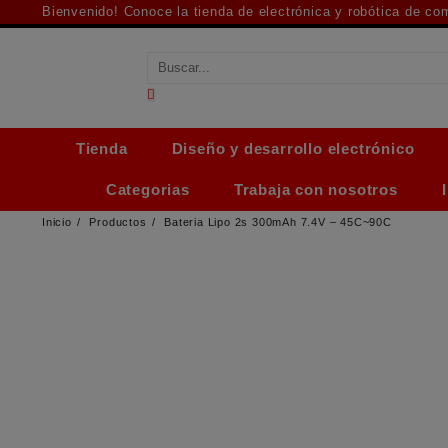
Saltar
Bienvenido! Conoce la tienda de electrónica y robótica de c
al
contenido
Tienda
Diseño y desarrollo electrónico
Categorias
Trabaja con nosotros
Inicio
Productos
Bateria Lipo 2s 300mAh 7.4V – 45C~90C