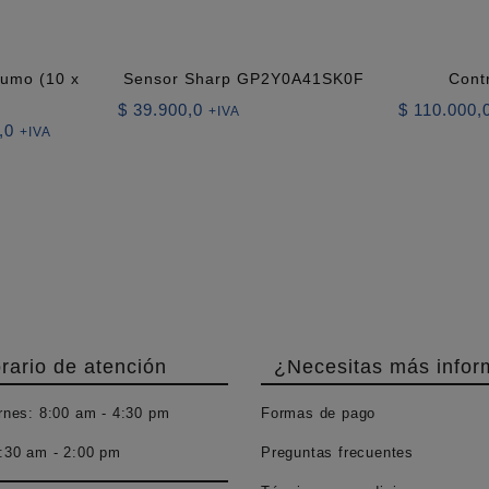
sumo (10 x
Sensor Sharp GP2Y0A41SK0F
Contr
$
39.900,0
$
110.000,
+IVA
El
,0
+IVA
precio
actual
es:
0,0.
$ 8.000,0.
rario de atención
¿Necesitas más infor
rnes:
8:00 am - 4:30 pm
Formas de pago
:30 am - 2:00 pm
Preguntas frecuentes