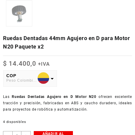
Ruedas Dentadas 44mm Agujero en D para Motor
N20 Paquete x2
$
14.400,0
+IVA
COP
Peso Colombiano
USD
Las
American Dollar
Ruedas Dentadas Agujero en D Motor N20
ofrecen excelente
tracción y precisión, fabricadas en ABS y caucho duradero, ideales
para proyectos de robótica y automatización.
4 disponibles
AÑADIR AL
Ruedas