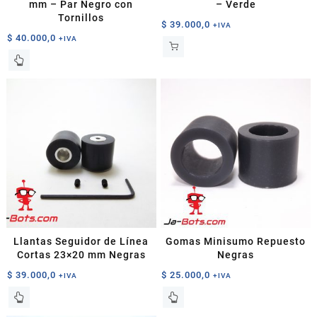
mm – Par Negro con
– Verde
Tornillos
$
39.000,0
+IVA
$
40.000,0
+IVA
Llantas Seguidor de Línea
Gomas Minisumo Repuesto
Cortas 23×20 mm Negras
Negras
$
39.000,0
$
25.000,0
+IVA
+IVA