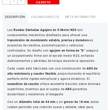
-
+
CARRITO
Dentadas
44mm
Agujero
DESCRIPCIÓN
VALORACIONES (0)
META INFORMACIÓN
en
D
Las
Ruedas Dentadas Agujero en D Motor N20
son
para
componentes mecánicos diseñados para ofrecer una
Motor
transmisión de movimiento estable, precisa y duradera
en
N20
proyectos de robótica, automatización y vehículos
Paquete
controlados. Su diseño con
agujero en forma de “D”
asegura
x2
un acoplamiento firme con el eje del motor N20, evitando
cantidad
deslizamientos y pérdidas de torque durante la operación.
Cada rueda está fabricada con una combinación de
ABS de
alta resistencia y caucho flexible
, proporcionando el equilibrio
perfecto entre rigidez estructural y agarre dinámico. El
neumático de caucho
ofrece excelente tracción sobre diversas
superficies, mientras que el cuerpo de
ABS
garantiza
durabilidad y resistencia al desgaste.
Con un
diámetro total de 44 mm
y un
grosor de 18 mm
, estas
ruedas permiten una rotación suave y estable, ideal para