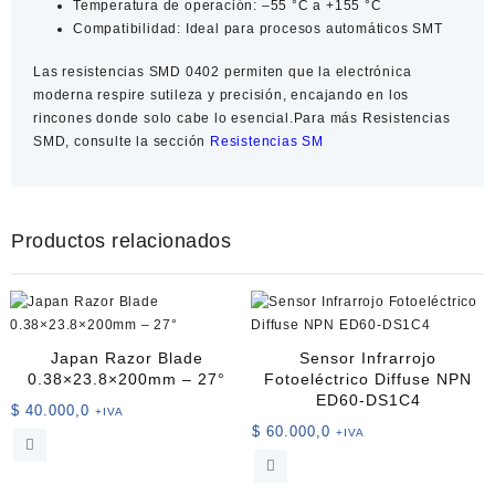
Temperatura de operación:
–55 °C a +155 °C
Compatibilidad:
Ideal para procesos automáticos SMT
Las resistencias SMD 0402 permiten que la electrónica
moderna respire sutileza y precisión, encajando en los
rincones donde solo cabe lo esencial.Para más
Resistencias
SMD
, consulte la sección
Resistencias SM
Productos relacionados
Japan Razor Blade
Sensor Infrarrojo
0.38×23.8×200mm – 27°
Fotoeléctrico Diffuse NPN
ED60-DS1C4
$
40.000,0
+IVA
$
60.000,0
+IVA