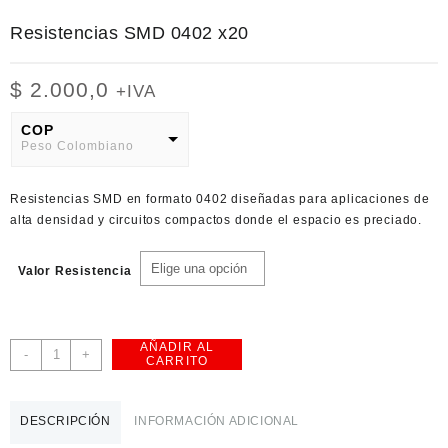
Resistencias SMD 0402 x20
$
2.000,0
+IVA
COP
Peso Colombiano
USD
Resistencias SMD en formato 0402 diseñadas para aplicaciones de
American Dollar
alta densidad y circuitos compactos donde el espacio es preciado.
Valor Resistencia
AÑADIR AL
Resistencias
-
+
CARRITO
SMD
0402
x20
DESCRIPCIÓN
INFORMACIÓN ADICIONAL
cantidad