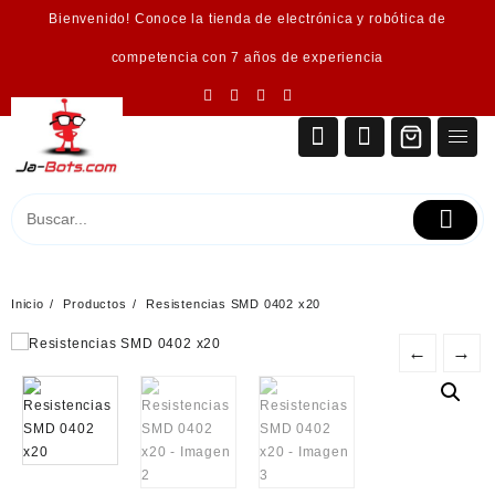
Saltar
Bienvenido! Conoce la tienda de electrónica y robótica de
al
contenido
competencia con 7 años de experiencia
Inicio
Productos
Resistencias SMD 0402 x20
←
→