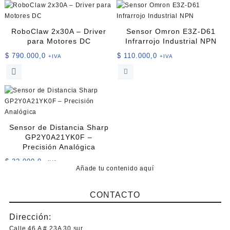
RoboClaw 2x30A – Driver
Sensor Omron E3Z-D61
para Motores DC
Infrarrojo Industrial NPN
$
790.000,0
$
110.000,0
+IVA
+IVA
Sensor de Distancia Sharp
GP2Y0A21YK0F –
Precisión Analógica
$
32.000,0
+IVA
Añade tu contenido aquí
CONTACTO
Dirección:
Calle 46 A # 23A 30 sur