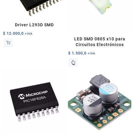
Driver L293D SMD
$
12.000,0
+IVA
LED SMD 0805 x10 para
Circuitos Electrónicos
$
1.500,0
+IVA
Este
producto
tiene
múltiples
variantes.
Las
opciones
se
pueden
elegir
en
la