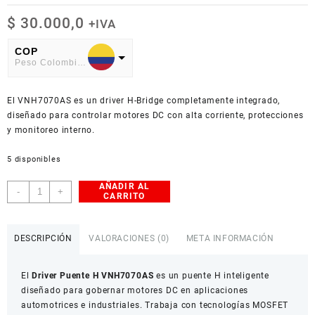
$
30.000,0
+IVA
COP
Peso Colombiano
USD
El VNH7070AS es un driver H-Bridge completamente integrado,
American Dollar
diseñado para controlar motores DC con alta corriente, protecciones
y monitoreo interno.
5 disponibles
AÑADIR AL
Driver
-
+
CARRITO
Puente
H
VNH7070AS
DESCRIPCIÓN
VALORACIONES (0)
META INFORMACIÓN
cantidad
El
Driver Puente H VNH7070AS
es un puente H inteligente
diseñado para gobernar motores DC en aplicaciones
automotrices e industriales. Trabaja con tecnologías MOSFET