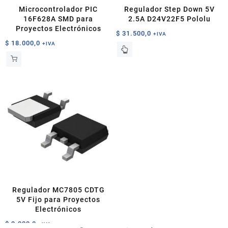
página
Microcontrolador PIC
Regulador Step Down 5V
de
16F628A SMD para
2.5A D24V22F5 Pololu
producto
Proyectos Electrónicos
$
31.500,0
+IVA
$
18.000,0
+IVA
Regulador MC7805 CDTG
5V Fijo para Proyectos
Electrónicos
$
2.000,0
+IVA