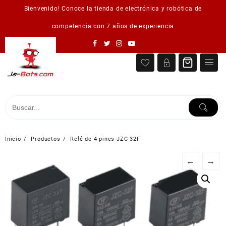
Saltar
Bienvenido! Conoce la tienda de electrónica y robótica de
al
contenido
competencia con 7 años de experiencia
Inicio
Productos
Relé de 4 pines JZC-32F
←
→