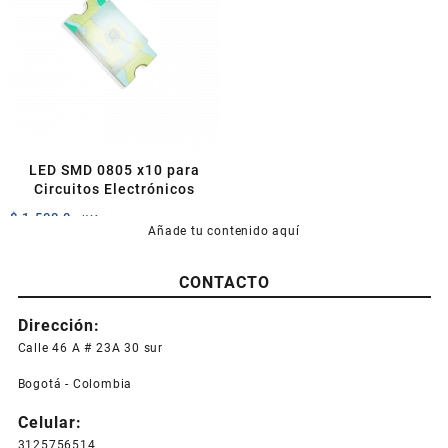
LED SMD 0805 x10 para
Circuitos Electrónicos
$
1.500,0
+IVA
Añade tu contenido aquí
Este
producto
CONTACTO
tiene
múltiples
Dirección:
variantes.
Las
Calle 46 A # 23A 30 sur
opciones
Bogotá - Colombia
se
pueden
Celular:
elegir
3125756514