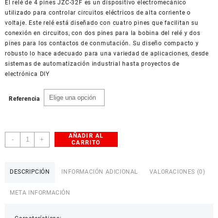
El relé de 4 pines JZC-32F es un dispositivo electromecánico
American Dollar
$ 4.400,0
utilizado para controlar circuitos eléctricos de alta corriente o
voltaje. Este relé está diseñado con cuatro pines que facilitan su
conexión en circuitos, con dos pines para la bobina del relé y dos
pines para los contactos de conmutación. Su diseño compacto y
robusto lo hace adecuado para una variedad de aplicaciones, desde
sistemas de automatización industrial hasta proyectos de
electrónica DIY
Referencia
AÑADIR AL
Relé
-
+
CARRITO
de
4
pines
DESCRIPCIÓN
INFORMACIÓN ADICIONAL
VALORACIONES (0)
JZC-
32F
META INFORMACIÓN
cantidad