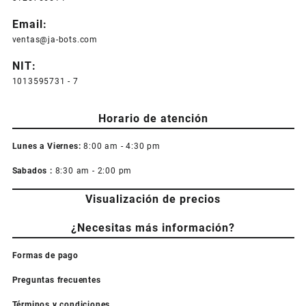
en
la
Email:
página
ventas@ja-bots.com
de
producto
NIT:
1013595731 - 7
Horario de atención
Lunes a Viernes:
8:00 am - 4:30 pm
Sabados :
8:30 am - 2:00 pm
Visualización de precios
¿Necesitas más información?
Formas de pago
Preguntas frecuentes
Términos y condiciones