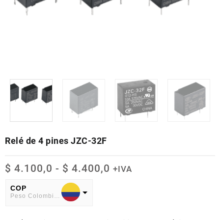
Relé de 4 pines JZC-32F
Rango
$
4.100,0
-
$
4.400,0
+IVA
de
precios:
COP
Peso Colombiano
desde
$ 4.100,0
USD
hasta