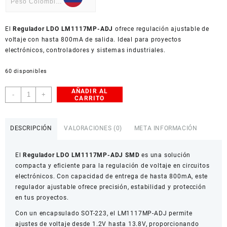
Peso Colombiano
USD
El
American Dollar
Regulador LDO LM1117MP-ADJ
ofrece regulación ajustable de
voltaje con hasta 800mA de salida. Ideal para proyectos
electrónicos, controladores y sistemas industriales.
60 disponibles
AÑADIR AL
Regulador
-
+
CARRITO
LDO
LM1117MP-
ADJ
DESCRIPCIÓN
VALORACIONES (0)
META INFORMACIÓN
SMD
Ajustable
El
Regulador LDO LM1117MP-ADJ SMD
es una solución
800mA
compacta y eficiente para la regulación de voltaje en circuitos
cantidad
electrónicos. Con capacidad de entrega de hasta 800mA, este
regulador ajustable ofrece precisión, estabilidad y protección
en tus proyectos.
Con un encapsulado SOT-223, el LM1117MP-ADJ permite
ajustes de voltaje desde 1.2V hasta 13.8V, proporcionando