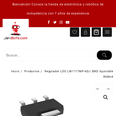
Saltar
Bienvenido! Conoce la tienda de electrónica y robótica de
al
contenido
competencia con 7 años de experiencia
Inicio
Productos
Regulador LDO LM1117MP-ADJ SMD Ajustable
800mA
←
→