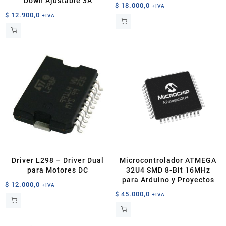
Down Ajustable 3A
$
18.000,0
+IVA
$
12.900,0
+IVA
Driver L298 – Driver Dual
Microcontrolador ATMEGA
para Motores DC
32U4 SMD 8-Bit 16MHz
para Arduino y Proyectos
$
12.000,0
+IVA
$
45.000,0
+IVA