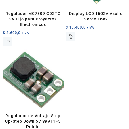
Regulador MC7809 CD2TG
Display LCD 1602A Azul o
9V Fijo para Proyectos
Verde 16×2
Electrónicos
$
15.400,0
+IVA
$
2.600,0
+IVA
Este
producto
tiene
múltiples
variantes.
Las
opciones
se
pueden
elegir
en
la
página
de
Regulador de Voltaje Step
producto
Up/Step Down 5V S9V11F5
Pololu