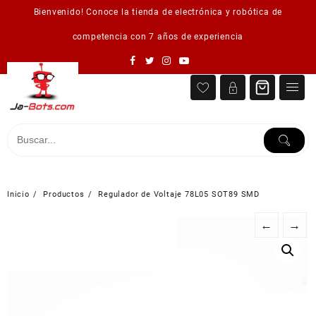
Saltar
Bienvenido! Conoce la tienda de electrónica y robótica de
al
contenido
competencia con 7 años de experiencia
Inicio
Productos
Regulador de Voltaje 78L05 SOT89 SMD
←
→