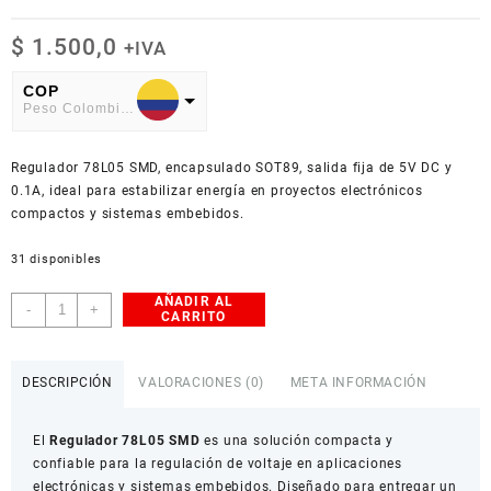
$
1.500,0
+IVA
COP
Peso Colombiano
USD
Regulador 78L05 SMD, encapsulado SOT89, salida fija de 5V DC y
American Dollar
0.1A, ideal para estabilizar energía en proyectos electrónicos
compactos y sistemas embebidos.
31 disponibles
AÑADIR AL
Regulador
-
+
CARRITO
de
Voltaje
78L05
DESCRIPCIÓN
VALORACIONES (0)
META INFORMACIÓN
SOT89
SMD
El
Regulador 78L05 SMD
es una solución compacta y
cantidad
confiable para la regulación de voltaje en aplicaciones
electrónicas y sistemas embebidos. Diseñado para entregar un