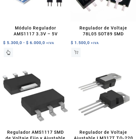
Módulo Regulador
Regulador de Voltaje
AMS1117 3.3V – 5V
78L05 SOT89 SMD
Rango
$
5.300,0
-
$
6.000,0
$
1.500,0
+IVA
+IVA
de
Este
precios:
producto
desde
tiene
$ 5.300,0
múltiples
hasta
variantes.
$ 6.000,0
Las
opciones
se
pueden
elegir
en
la
página
Regulador AMS1117 SMD
Regulador de Voltaje
de
de Voltaje Fijo y Ajustable
Ajustable LM317T TO-220