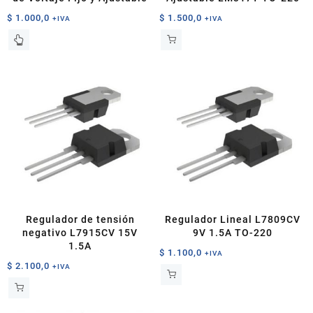
producto
$
1.000,0
$
1.500,0
+IVA
+IVA
Este
producto
tiene
múltiples
variantes.
Las
opciones
se
pueden
elegir
en
la
página
Regulador de tensión
Regulador Lineal L7809CV
de
negativo L7915CV 15V
9V 1.5A TO-220
producto
1.5A
$
1.100,0
+IVA
$
2.100,0
+IVA