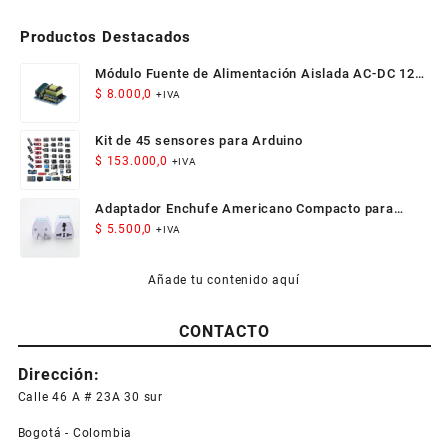
Productos Destacados
Módulo Fuente de Alimentación Aislada AC-DC 12V
300mA 3.5W
$
8.000,0
+IVA
Kit de 45 sensores para Arduino
$
153.000,0
+IVA
Adaptador Enchufe Americano Compacto para
Viaje
$
5.500,0
+IVA
Añade tu contenido aquí
CONTACTO
Dirección:
Calle 46 A # 23A 30 sur
Bogotá - Colombia