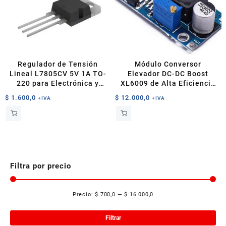
Regulador de Tensión
Módulo Conversor
Lineal L7805CV 5V 1A TO-
Elevador DC-DC Boost
220 para Electrónica y
XL6009 de Alta Eficiencia
Robótica
para Proyectos
$
1.600,0
$
12.000,0
+IVA
+IVA
Electrónicos
Filtra por precio
Precio:
$ 700,0
—
$ 16.000,0
Pre
Pre
mí
má
Filtrar