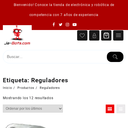
Saltar
Bienvenido! Conoce la tienda de electrónica y robótica de
al
contenido
competencia con 7 años de experiencia
Etiqueta:
Reguladores
Inicio
Productos
Reguladores
Ordenado
Mostrando los 12 resultados
por
los
últimos