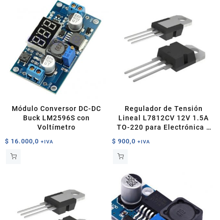
Módulo Conversor DC-DC
Regulador de Tensión
Buck LM2596S con
Lineal L7812CV 12V 1.5A
Voltímetro
TO-220 para Electrónica y
Robótica
$
16.000,0
$
900,0
+IVA
+IVA