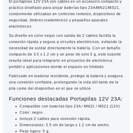
El
portapilas 12V 23A con cables
es un accesorio compacto y
Color
práctico diseñado para alojar baterías tipo 23A/MN21/MS21,
Negro
comúnmente utilizadas en controles remotos, dispositivos de
cantidad
seguridad, timbres inalámbricos y pequeños aparatos
electrónicos.
Su diseño en color negro con salida de 2 cables facilita la
conexión rápida y segura a circuitos electrónicos, evitando la
necesidad de soldar directamente la batería. Con un tamaño
compacto de 3.5 x 1.2 cm y un peso de solo 5 g, este soporte
resulta ideal para integrarlo en proyectos de electrónica
portátil o aplicaciones donde el espacio es limitado.
Fabricado en material resistente, protege la batería y asegura
una conexión confiable, prolongando la vida útil tanto de la
pila como del dispositivo en el que se utilice.
Funciones destacadas Portapilas 12V 23A:
Compatible con baterías tipo 23A / MN21 / MS21 (12V).
Color: negro.
Incluye 2 cables para conexión rápida.
Dimensiones: 3.5 cm de largo x 1.2 cm de ancho.
Peso ligero: 5 g.