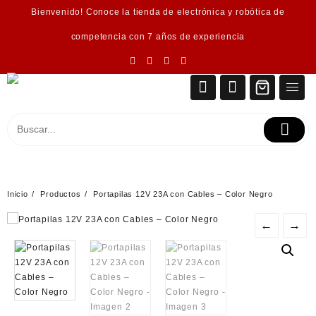
Saltar
Bienvenido! Conoce la tienda de electrónica y robótica de
al
contenido
competencia con 7 años de experiencia
Inicio
Productos
Portapilas 12V 23A con Cables – Color Negro
←
→