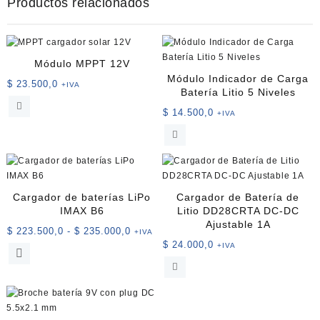
Productos relacionados
Módulo MPPT 12V
Módulo Indicador de Carga
$
23.500,0
+IVA
Batería Litio 5 Niveles
$
14.500,0
+IVA
Cargador de baterías LiPo
Cargador de Batería de
IMAX B6
Litio DD28CRTA DC-DC
Ajustable 1A
Rango
$
223.500,0
-
$
235.000,0
+IVA
$
24.000,0
de
+IVA
Este
precios:
producto
desde
tiene
$ 223.500,0
múltiples
hasta
variantes.