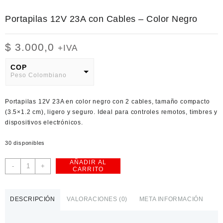
Portapilas 12V 23A con Cables – Color Negro
$
3.000,0
+IVA
COP
Peso Colombiano
USD
Portapilas 12V 23A en color negro con 2 cables, tamaño compacto
American Dollar
(3.5×1.2 cm), ligero y seguro. Ideal para controles remotos, timbres y
dispositivos electrónicos.
30 disponibles
AÑADIR AL
Portapilas
-
+
CARRITO
12V
23A
con
DESCRIPCIÓN
VALORACIONES (0)
META INFORMACIÓN
Cables
–