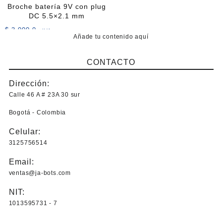
$ 235.000,0
Las
Broche batería 9V con plug
opciones
DC 5.5×2.1 mm
se
$
3.000,0
+IVA
pueden
Añade tu contenido aquí
elegir
en
CONTACTO
la
página
Dirección:
de
Calle 46 A # 23A 30 sur
producto
Bogotá - Colombia
Celular:
3125756514
Email:
ventas@ja-bots.com
NIT:
1013595731 - 7