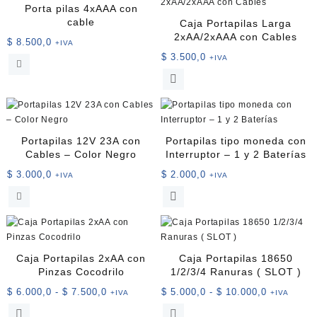
Porta pilas 4xAAA con
cable
Caja Portapilas Larga
2xAA/2xAAA con Cables
$
8.500,0
+IVA
$
3.500,0
+IVA
Este
producto
tiene
múltiples
variantes.
Portapilas 12V 23A con
Portapilas tipo moneda con
Las
Cables – Color Negro
Interruptor – 1 y 2 Baterías
opciones
$
3.000,0
$
2.000,0
+IVA
+IVA
se
Este
pueden
producto
elegir
tiene
en
múltiples
la
variantes.
página
Caja Portapilas 2xAA con
Caja Portapilas 18650
Las
de
Pinzas Cocodrilo
1/2/3/4 Ranuras ( SLOT )
opciones
producto
Rango
Rango
$
6.000,0
-
$
7.500,0
$
5.000,0
-
$
10.000,0
+IVA
+IVA
se
de
de
Este
Este
pueden