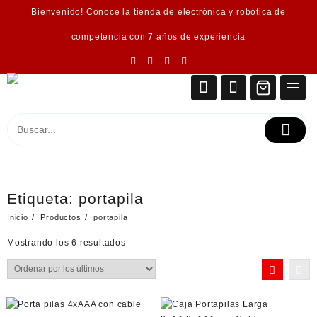
Saltar
Bienvenido! Conoce la tienda de electrónica y robótica de
al
contenido
competencia con 7 años de experiencia
Etiqueta:
portapila
Inicio
Productos
portapila
Ordenado
Mostrando los 6 resultados
por
los
últimos