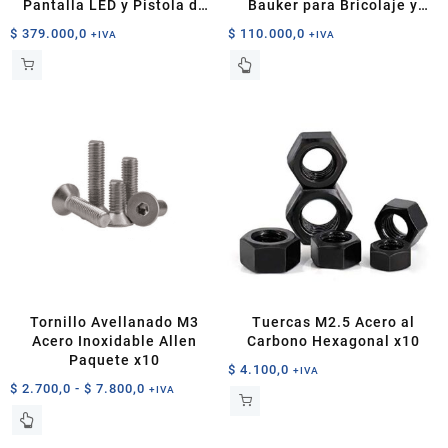
Pantalla LED y Pistola de
Bauker para Bricolaje y
Calor
Precisión
$
379.000,0
$
110.000,0
+IVA
+IVA
Tornillo Avellanado M3
Tuercas M2.5 Acero al
Acero Inoxidable Allen
Carbono Hexagonal x10
Paquete x10
$
4.100,0
+IVA
Rango
$
2.700,0
-
$
7.800,0
+IVA
de
Este
precios:
producto