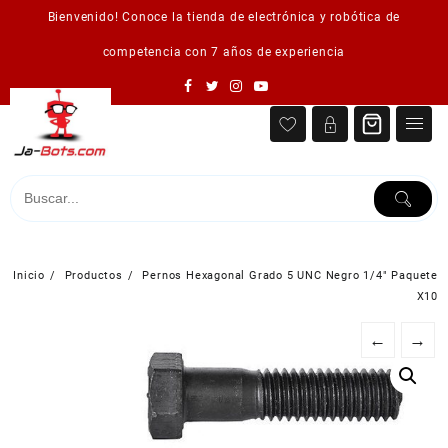
Saltar
Bienvenido! Conoce la tienda de electrónica y robótica de
al
contenido
competencia con 7 años de experiencia
Inicio
Productos
Pernos Hexagonal Grado 5 UNC Negro 1/4″ Paquete
X10
←
→