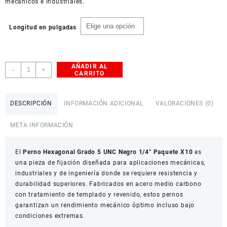
mecánicos e industriales.
Longitud en pulgadas
AÑADIR AL
Pernos
-
+
CARRITO
Hexagonal
Grado
5
DESCRIPCIÓN
INFORMACIÓN ADICIONAL
VALORACIONES (0)
UNC
Negro
META INFORMACIÓN
1/4"
Paquete
El
X10
Perno Hexagonal Grado 5 UNC Negro 1/4″ Paquete X10
es
una pieza de fijación diseñada para aplicaciones mecánicas,
cantidad
industriales y de ingeniería donde se requiere resistencia y
durabilidad superiores. Fabricados en acero medio carbono
con tratamiento de templado y revenido, estos pernos
garantizan un rendimiento mecánico óptimo incluso bajo
condiciones extremas.