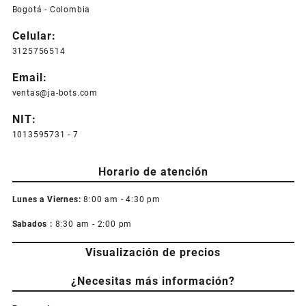
Bogotá - Colombia
se
pueden
Celular:
elegir
3125756514
en
la
Email:
página
ventas@ja-bots.com
de
producto
NIT:
1013595731 - 7
Horario de atención
Lunes a Viernes:
8:00 am - 4:30 pm
Sabados :
8:30 am - 2:00 pm
Visualización de precios
¿Necesitas más información?