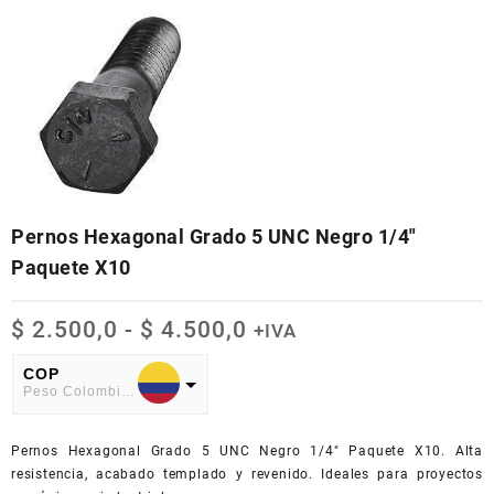
Pernos Hexagonal Grado 5 UNC Negro 1/4″
Paquete X10
Rango
$
2.500,0
-
$
4.500,0
+IVA
de
precios:
COP
Peso Colombiano
desde
$ 2.500,0
USD
hasta
Pernos Hexagonal Grado 5 UNC Negro 1/4″ Paquete X10. Alta
American Dollar
$ 4.500,0
resistencia, acabado templado y revenido. Ideales para proyectos