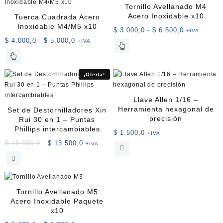
Tornillo Avellanado M4
Acero Inoxidable x10
Tuerca Cuadrada Acero
Inoxidable M4/M5 x10
Rango
$
3.000,0
-
$
6.500,0
+IVA
Rango
de
$
4.000,0
-
$
5.000,0
+IVA
Este
de
precios:
Este
producto
precios:
desde
producto
tiene
desde
$ 3.000,0
tiene
múltiples
¡Oferta!
$ 4.000,0
hasta
múltiples
variantes.
hasta
$ 6.500,0
variantes.
Las
Llave Allen 1/16 –
$ 5.000,0
Las
opciones
Herramienta hexagonal de
Set de Destornilladores Xin
opciones
se
precisión
Rui 30 en 1 – Puntas
se
pueden
Phillips intercambiables
$
1.500,0
+IVA
pueden
elegir
El
El
$
16.000,0
$
13.500,0
+IVA
elegir
en
precio
precio
en
la
original
actual
la
página
era:
es:
página
de
$ 16.000,0.
$ 13.500,0.
de
producto
Tornillo Avellanado M5
producto
Acero Inoxidable Paquete
x10