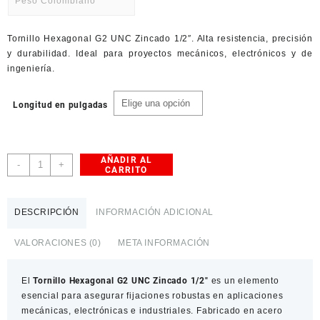
Peso Colombiano
desde
$ 1.400,0
USD
hasta
Tornillo Hexagonal G2 UNC Zincado 1/2″. Alta resistencia, precisión
American Dollar
$ 2.200,0
y durabilidad. Ideal para proyectos mecánicos, electrónicos y de
ingeniería.
Longitud en pulgadas
AÑADIR AL
Tornillo
-
+
CARRITO
Hexagonal
G2
UNC
DESCRIPCIÓN
INFORMACIÓN ADICIONAL
Zincado
1/2"
VALORACIONES (0)
META INFORMACIÓN
cantidad
El
Tornillo Hexagonal G2 UNC Zincado 1/2″
es un elemento
esencial para asegurar fijaciones robustas en aplicaciones
mecánicas, electrónicas e industriales. Fabricado en acero