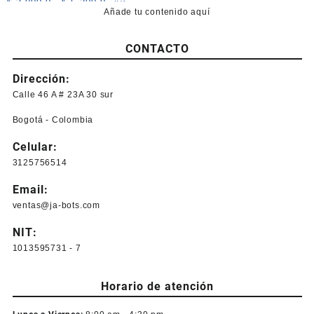
Rango
$
3.000,0
-
$
5.200,0
+IVA
Añade tu contenido aquí
de
Este
precios:
producto
desde
CONTACTO
tiene
$ 3.000,0
múltiples
hasta
Dirección:
variantes.
$ 5.200,0
Las
Calle 46 A # 23A 30 sur
opciones
Bogotá - Colombia
se
pueden
Celular:
elegir
3125756514
en
la
Email:
página
ventas@ja-bots.com
de
producto
NIT:
1013595731 - 7
Horario de atención