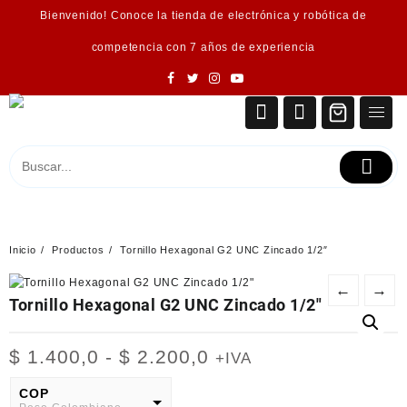
Saltar
Bienvenido! Conoce la tienda de electrónica y robótica de
al
contenido
competencia con 7 años de experiencia
Inicio
Productos
Tornillo Hexagonal G2 UNC Zincado 1/2″
←
→
Tornillo Hexagonal G2 UNC Zincado 1/2″
Rango
$
1.400,0
-
$
2.200,0
+IVA
de
precios:
COP