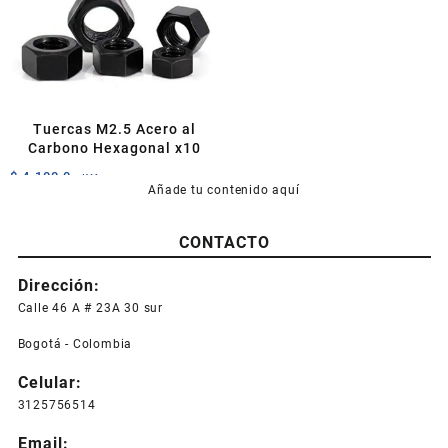
se
pueden
elegir
en
la
página
Tuercas M2.5 Acero al
de
Carbono Hexagonal x10
producto
$
4.100,0
+IVA
Añade tu contenido aquí
CONTACTO
Dirección:
Calle 46 A # 23A 30 sur
Bogotá - Colombia
Celular:
3125756514
Email: