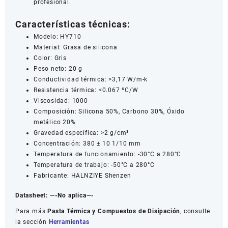
profesional.
Características técnicas:
Modelo: HY710
Material: Grasa de silicona
Color: Gris
Peso neto: 20 g
Conductividad térmica: >3,17 W/m-k
Resistencia térmica: <0.067 ºC/W
Viscosidad: 1000
Composición: Silicona 50%, Carbono 30%, Óxido
metálico 20%
Gravedad específica: >2 g/cm³
Concentración: 380 ± 10 1/10 mm
Temperatura de funcionamiento: -30°C a 280°C
Temperatura de trabajo: -50°C a 280°C
Fabricante: HALNZIYE Shenzen
Datasheet:
—-No aplica—-
Para más
Pasta Térmica y Compuestos de Disipación
, consulte
la sección
Herramientas