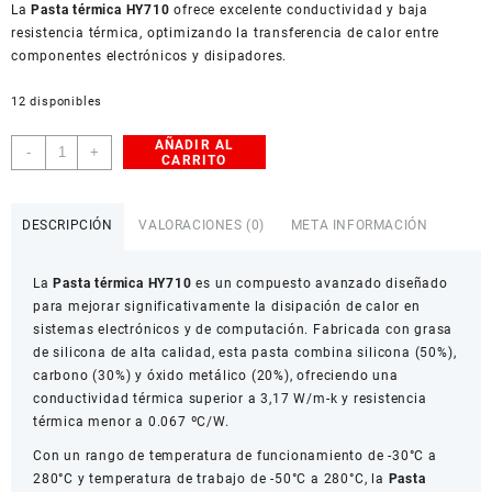
La
American Dollar
Pasta térmica HY710
ofrece excelente conductividad y baja
resistencia térmica, optimizando la transferencia de calor entre
componentes electrónicos y disipadores.
12 disponibles
AÑADIR AL
Pasta
-
+
CARRITO
Térmica
HY710
Alta
DESCRIPCIÓN
VALORACIONES (0)
META INFORMACIÓN
Conductividad
cantidad
La
Pasta térmica HY710
es un compuesto avanzado diseñado
para mejorar significativamente la disipación de calor en
sistemas electrónicos y de computación. Fabricada con grasa
de silicona de alta calidad, esta pasta combina silicona (50%),
carbono (30%) y óxido metálico (20%), ofreciendo una
conductividad térmica superior a 3,17 W/m-k y resistencia
térmica menor a 0.067 ºC/W.
Con un rango de temperatura de funcionamiento de -30°C a
280°C y temperatura de trabajo de -50°C a 280°C, la
Pasta