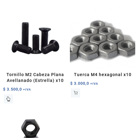
desde
tiene
$ 2.000,0
múltiples
hasta
variantes.
$ 2.800,0
Las
opciones
se
pueden
elegir
en
la
página
Tornillo M2 Cabeza Plana
Tuerca M4 hexagonal x10
de
Avellanado (Estrella) x10
$
3.000,0
+IVA
producto
$
3.500,0
+IVA
Este
producto
tiene
múltiples
variantes.
Las
opciones