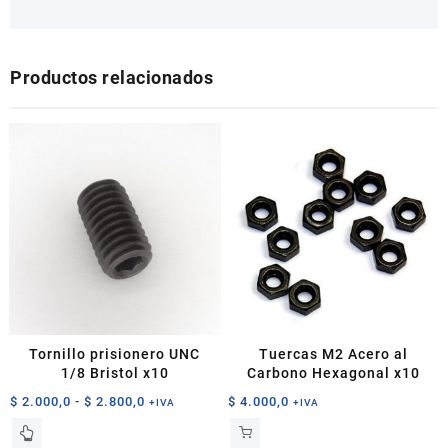
Productos relacionados
Tornillo prisionero UNC
Tuercas M2 Acero al
1/8 Bristol x10
Carbono Hexagonal x10
Rango
$
2.000,0
-
$
2.800,0
$
4.000,0
+IVA
+IVA
de
Este
precios:
producto