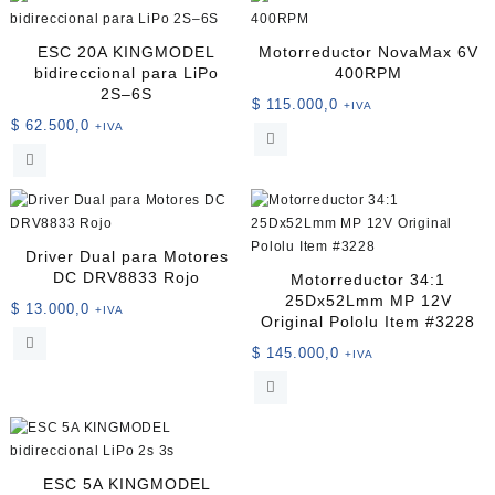
ESC 20A KINGMODEL
Motorreductor NovaMax 6V
bidireccional para LiPo
400RPM
2S–6S
$
115.000,0
+IVA
$
62.500,0
+IVA
Driver Dual para Motores
DC DRV8833 Rojo
Motorreductor 34:1
25Dx52Lmm MP 12V
$
13.000,0
+IVA
Original Pololu Item #3228
$
145.000,0
+IVA
ESC 5A KINGMODEL