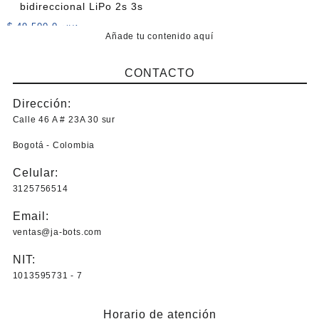
bidireccional LiPo 2s 3s
$
49.500,0
+IVA
Añade tu contenido aquí
CONTACTO
Dirección:
Calle 46 A # 23A 30 sur
Bogotá - Colombia
Celular:
3125756514
Email:
ventas@ja-bots.com
NIT:
1013595731 - 7
Horario de atención