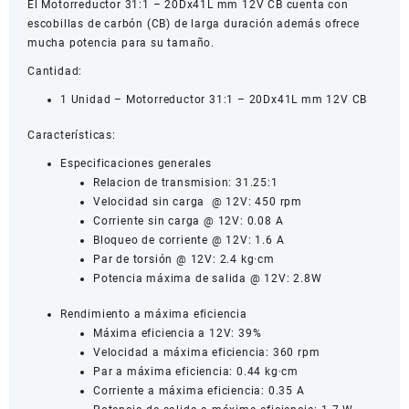
El Motorreductor 31:1 – 20Dx41L mm 12V CB cuenta con
12V
escobillas de carbón (CB) de larga duración además ofrece
CB
mucha potencia para su tamaño.
cantidad
Cantidad:
1 Unidad – Motorreductor 31:1 – 20Dx41L mm 12V CB
Características:
Especificaciones generales
Relacion de transmision: 31.25:1
Velocidad sin carga @ 12V: 450 rpm
Corriente sin carga @ 12V: 0.08 A
Bloqueo de corriente @ 12V: 1.6 A
Par de torsión @ 12V: 2.4 kg·cm
Potencia máxima de salida @ 12V: 2.8W
Rendimiento a máxima eficiencia
Máxima eficiencia a 12V: 39%
Velocidad a máxima eficiencia: 360 rpm
Par a máxima eficiencia: 0.44 kg·cm
Corriente a máxima eficiencia: 0.35 A