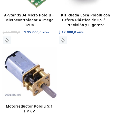
A-Star 32U4 Micro Pololu –
Kit Rueda Loca Pololu con
Microcontrolador ATmega
Esfera Plástica de 3/8″ –
32U4
Precisión y Ligereza
El
El
$
45.000,0
$
35.000,0
$
17.000,0
+IVA
+IVA
precio
precio
original
actual
era:
es:
$ 45.000,0.
$ 35.000,0.
Motorreductor Pololu 5:1
HP 6V