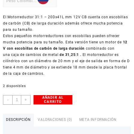
Peso Colombiano
USD
El Motorreductor 31:1 – 20Dx41L mm 12V CB cuenta con escobillas
American Dollar
de carbón (CB) de larga duración además ofrece mucha potencia
para su tamaño.
Estos pequeños motorreductores con escobillas pueden ofrecer
mucha potencia para su tamaño. Esta versión tiene un motor de
12
V con
escobillas de carbón de larga duración
combinado con
una caja de cambios de metal
de 31,25:1 .
El motorreductor es
cilíndrico con un diámetro de 20 mm y el eje de salida en forma de D
tiene 4 mm de diámetro y se extiende 18 mm desde la placa frontal
de la caja de cambios.
2 disponibles
AÑADIR AL
Motorreductor
-
+
CARRITO
Pololu
31:1
-
DESCRIPCIÓN
VALORACIONES (0)
META INFORMACIÓN
20Dx41L
mm