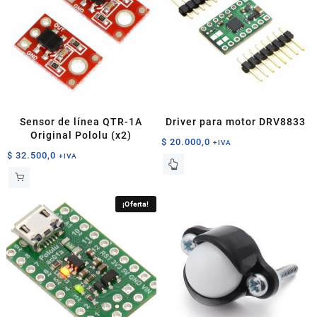
Sensor de línea QTR-1A
Driver para motor DRV8833
Original Pololu (x2)
$
20.000,0
+IVA
$
32.500,0
+IVA
¡Oferta!