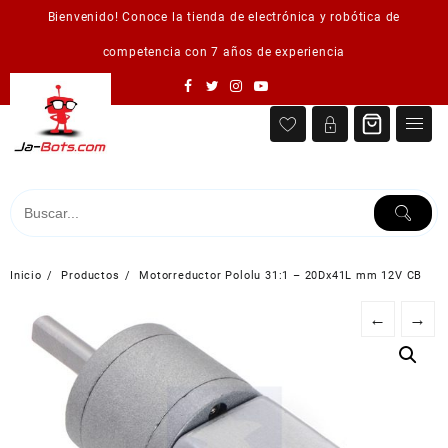
Saltar
Bienvenido! Conoce la tienda de electrónica y robótica de
al
contenido
competencia con 7 años de experiencia
Inicio
Productos
Motorreductor Pololu 31:1 – 20Dx41L mm 12V CB
←
→