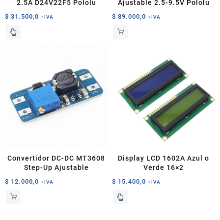
2.5A D24V22F5 Pololu
Ajustable 2.5-9.5V Pololu
$
31.500,0
$
89.000,0
+IVA
+IVA
Convertidor DC-DC MT3608
Display LCD 1602A Azul o
Step-Up Ajustable
Verde 16×2
$
12.000,0
$
15.400,0
+IVA
+IVA
Este
producto
tiene