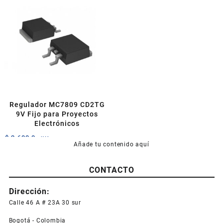
múltiples
variantes.
Las
opciones
se
pueden
elegir
en
la
página
Regulador MC7809 CD2TG
de
9V Fijo para Proyectos
producto
Electrónicos
$
2.600,0
+IVA
Añade tu contenido aquí
CONTACTO
Dirección:
Calle 46 A # 23A 30 sur
Bogotá - Colombia