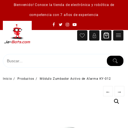
Saltar
Bienvenido! Conoce la tienda de electrónica y robótica de
al
contenido
competencia con 7 años de experiencia
Inicio
Productos
Módulo Zumbador Activo de Alarma KY-012
←
→