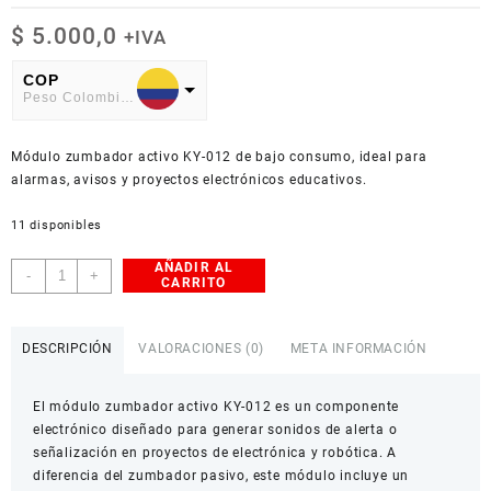
$
5.000,0
+IVA
COP
Peso Colombiano
USD
Módulo zumbador activo KY-012 de bajo consumo, ideal para
American Dollar
alarmas, avisos y proyectos electrónicos educativos.
11 disponibles
AÑADIR AL
Módulo
-
+
CARRITO
Zumbador
Activo
de
DESCRIPCIÓN
VALORACIONES (0)
META INFORMACIÓN
Alarma
KY-
El módulo zumbador activo KY-012 es un componente
012
electrónico diseñado para generar sonidos de alerta o
cantidad
señalización en proyectos de electrónica y robótica. A
diferencia del zumbador pasivo, este módulo incluye un