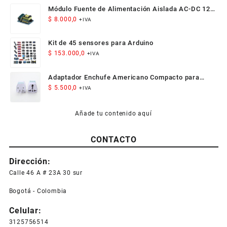
Módulo Fuente de Alimentación Aislada AC-DC 12V
300mA 3.5W
$
8.000,0
+IVA
Kit de 45 sensores para Arduino
$
153.000,0
+IVA
Adaptador Enchufe Americano Compacto para
Viaje
$
5.500,0
+IVA
Añade tu contenido aquí
CONTACTO
Dirección:
Calle 46 A # 23A 30 sur
Bogotá - Colombia
Celular:
3125756514