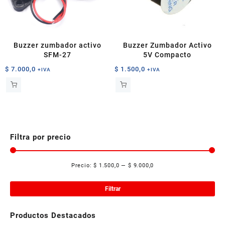
Buzzer zumbador activo
Buzzer Zumbador Activo
SFM-27
5V Compacto
$
7.000,0
$
1.500,0
+IVA
+IVA
Filtra por precio
Precio:
$ 1.500,0
—
$ 9.000,0
Pre
Pre
mí
má
Filtrar
Productos Destacados