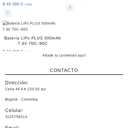
$
45.000,0
+IVA
Batería LiPo PLUS 300mAh
7.4V 70C–90C
$
59.000,0
+IVA
Añade tu contenido aquí
CONTACTO
Dirección:
Calle 46 A # 23A 30 sur
Bogotá - Colombia
Celular:
3125756514
Email: