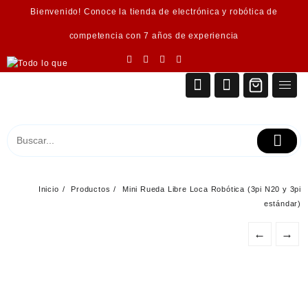
Saltar
Bienvenido! Conoce la tienda de electrónica y robótica de
al
contenido
competencia con 7 años de experiencia
Inicio
Productos
Mini Rueda Libre Loca Robótica (3pi N20 y 3pi
estándar)
←
→