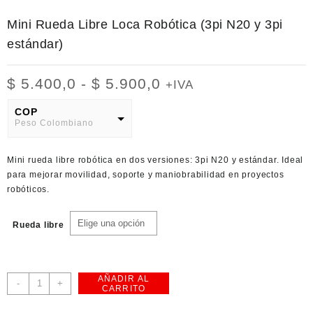
Mini Rueda Libre Loca Robótica (3pi N20 y 3pi
estándar)
Rango
$
5.400,0
-
$
5.900,0
+IVA
de
precios:
COP
Peso Colombiano
desde
$ 5.400,0
USD
hasta
Mini rueda libre robótica en dos versiones: 3pi N20 y estándar. Ideal
American Dollar
$ 5.900,0
para mejorar movilidad, soporte y maniobrabilidad en proyectos
robóticos.
Rueda libre
AÑADIR AL
Mini
-
+
CARRITO
Rueda
Libre