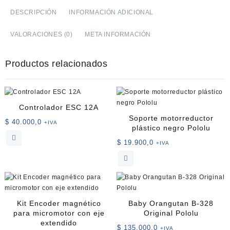
Loca
DESCRIPCIÓN
INFORMACIÓN ADICIONAL
Robótica
(3pi
VALORACIONES (0)
META INFORMACIÓN
N20
y
3pi
Productos relacionados
estándar)
cantidad
Controlador ESC 12A
Soporte motorreductor
$
40.000,0
+IVA
plástico negro Pololu
$
19.900,0
+IVA
Kit Encoder magnético
Baby Orangutan B-328
para micromotor con eje
Original Pololu
extendido
$
135.000,0
+IVA