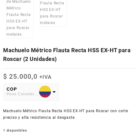
Machuelo Métrico Flauta Recta HSS EX-HT para
Roscar (2 Unidades)
$
25.000,0
+IVA
COP
Peso Colombiano
USD
Machuelo Métrico Flauta Recta HSS EX-HT para Roscar con corte
American Dollar
preciso y alta resistencia al desgaste.
1 disponibles