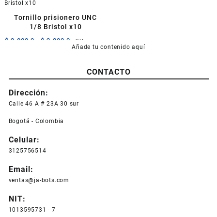
$ 16.000,0.
$ 13.500,0
producto
Tornillo prisionero UNC
1/8 Bristol x10
Rango
$
2.000,0
-
$
2.800,0
+IVA
Añade tu contenido aquí
de
Este
precios:
producto
desde
CONTACTO
tiene
$ 2.000,0
múltiples
hasta
Dirección:
variantes.
$ 2.800,0
Las
Calle 46 A # 23A 30 sur
opciones
Bogotá - Colombia
se
pueden
Celular:
elegir
3125756514
en
la
Email:
página
ventas@ja-bots.com
de
producto
NIT:
1013595731 - 7