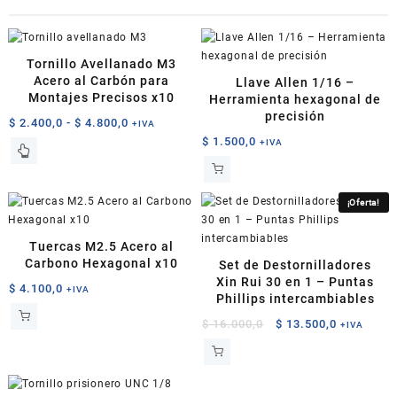
Tornillo Avellanado M3
Acero al Carbón para
Llave Allen 1/16 –
Montajes Precisos x10
Herramienta hexagonal de
precisión
Rango
$
2.400,0
-
$
4.800,0
+IVA
de
$
1.500,0
+IVA
Este
precios:
producto
desde
tiene
$ 2.400,0
múltiples
¡Oferta!
hasta
variantes.
$ 4.800,0
Las
Tuercas M2.5 Acero al
opciones
Carbono Hexagonal x10
Set de Destornilladores
se
Xin Rui 30 en 1 – Puntas
$
4.100,0
+IVA
pueden
Phillips intercambiables
elegir
El
El
$
16.000,0
$
13.500,0
+IVA
en
precio
precio
la
original
actual
página
era:
es:
de