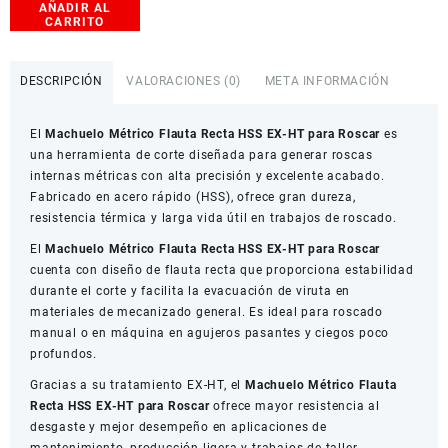
AÑADIR AL
Machuelo
CARRITO
Métrico
Flauta
Recta
DESCRIPCIÓN
VALORACIONES (0)
META INFORMACIÓN
HSS
EX-
El
Machuelo Métrico Flauta Recta HSS EX-HT para Roscar
es
HT
una herramienta de corte diseñada para generar roscas
para
internas métricas con alta precisión y excelente acabado.
Roscar
Fabricado en acero rápido (HSS), ofrece gran dureza,
(2
resistencia térmica y larga vida útil en trabajos de roscado.
Unidades)
cantidad
El
Machuelo Métrico Flauta Recta HSS EX-HT para Roscar
cuenta con diseño de flauta recta que proporciona estabilidad
durante el corte y facilita la evacuación de viruta en
materiales de mecanizado general. Es ideal para roscado
manual o en máquina en agujeros pasantes y ciegos poco
profundos.
Gracias a su tratamiento EX-HT, el
Machuelo Métrico Flauta
Recta HSS EX-HT para Roscar
ofrece mayor resistencia al
desgaste y mejor desempeño en aplicaciones de
mantenimiento, producción ligera y trabajos de taller.