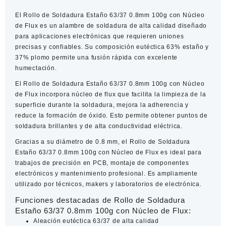
0.8mm
El
Rollo de Soldadura Estaño 63/37 0.8mm 100g con Núcleo
100g
de Flux
es un alambre de soldadura de alta calidad diseñado
con
para aplicaciones electrónicas que requieren uniones
Núcleo
precisas y confiables. Su composición eutéctica 63% estaño y
de
37% plomo permite una fusión rápida con excelente
Flux
humectación.
cantidad
El
Rollo de Soldadura Estaño 63/37 0.8mm 100g con Núcleo
de Flux
incorpora núcleo de flux que facilita la limpieza de la
superficie durante la soldadura, mejora la adherencia y
reduce la formación de óxido. Esto permite obtener puntos de
soldadura brillantes y de alta conductividad eléctrica.
Gracias a su diámetro de 0.8 mm, el
Rollo de Soldadura
Estaño 63/37 0.8mm 100g con Núcleo de Flux
es ideal para
trabajos de precisión en PCB, montaje de componentes
electrónicos y mantenimiento profesional. Es ampliamente
utilizado por técnicos, makers y laboratorios de electrónica.
Funciones destacadas de Rollo de Soldadura
Estaño 63/37 0.8mm 100g con Núcleo de Flux:
Aleación eutéctica 63/37 de alta calidad