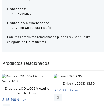
Datasheet:
–No Aplica–
Contenido Relacionado:
Video Soldadura Estaño
Para mas productos relacionados puedes revisar nuestra
categoría de
Herramientas
.
Productos relacionados
Driver L293D SMD
Display LCD 1602A Azul o
$
12.000,0
+IVA
Verde 16×2
$
15.400,0
+IVA
Este