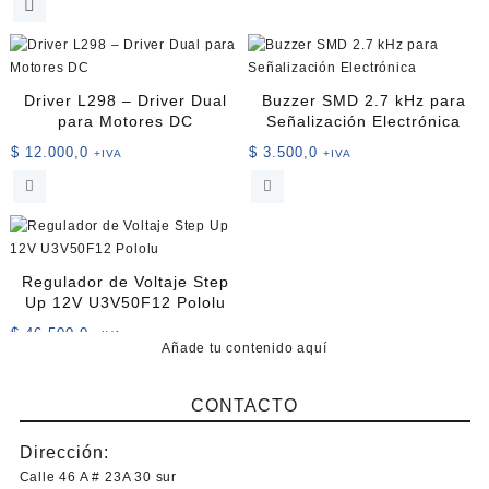
producto
tiene
múltiples
variantes.
Driver L298 – Driver Dual
Buzzer SMD 2.7 kHz para
Las
para Motores DC
Señalización Electrónica
opciones
$
12.000,0
$
3.500,0
+IVA
+IVA
se
pueden
elegir
en
la
página
Regulador de Voltaje Step
de
Up 12V U3V50F12 Pololu
producto
$
46.500,0
+IVA
Añade tu contenido aquí
CONTACTO
Dirección:
Calle 46 A # 23A 30 sur