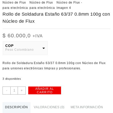
Rollo de Soldadura Estaño 63/37 0.8mm 100g con
Núcleo de Flux
$
60.000,0
+IVA
COP
Peso Colombiano
USD
Rollo de Soldadura Estaño 63/37 0.8mm 100g con Núcleo de Flux
American Dollar
para uniones electrónicas limpias y profesionales.
3 disponibles
AÑADIR AL
Rollo
-
+
CARRITO
de
Soldadura
Estaño
DESCRIPCIÓN
VALORACIONES (0)
META INFORMACIÓN
63/37