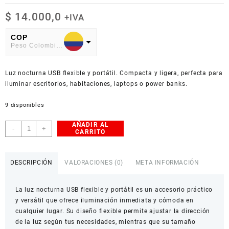
$
14.000,0
+IVA
COP
Peso Colombiano
USD
Luz nocturna USB flexible y portátil. Compacta y ligera, perfecta para
American Dollar
iluminar escritorios, habitaciones, laptops o power banks.
9 disponibles
AÑADIR AL
Luz
-
+
CARRITO
Nocturna
USB
Flexible
DESCRIPCIÓN
VALORACIONES (0)
META INFORMACIÓN
y
Portátil
La luz nocturna USB flexible y portátil es un accesorio práctico
cantidad
y versátil que ofrece iluminación inmediata y cómoda en
cualquier lugar. Su diseño flexible permite ajustar la dirección
de la luz según tus necesidades, mientras que su tamaño