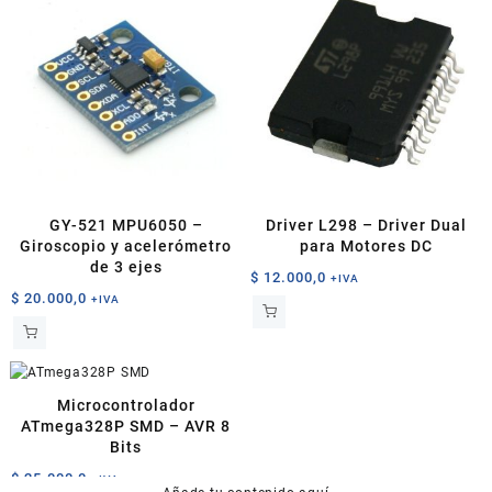
GY-521 MPU6050 –
Driver L298 – Driver Dual
Giroscopio y acelerómetro
para Motores DC
de 3 ejes
$
12.000,0
+IVA
$
20.000,0
+IVA
Microcontrolador
ATmega328P SMD – AVR 8
Bits
$
25.000,0
+IVA