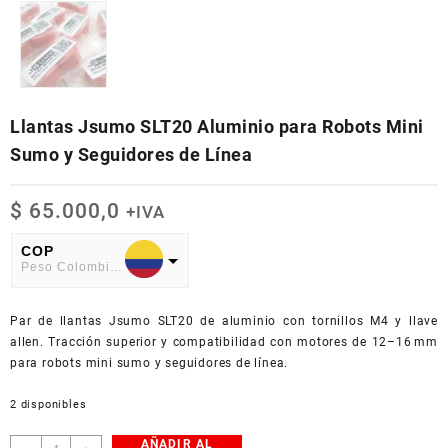
Llantas Jsumo SLT20 Aluminio para Robots Mini
Sumo y Seguidores de Línea
$
65.000,0
+IVA
COP
Peso Colombiano
USD
Par de llantas Jsumo SLT20 de aluminio con tornillos M4 y llave
American Dollar
allen. Tracción superior y compatibilidad con motores de 12–16 mm
para robots mini sumo y seguidores de línea.
2 disponibles
AÑADIR AL
Llantas