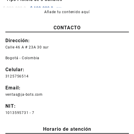
El
El
$
220.000,0
$
198.000,0
+IVA
Añade tu contenido aquí
precio
precio
original
actual
era:
es:
CONTACTO
$ 220.000,0.
$ 198.000,0.
Dirección:
Calle 46 A # 23A 30 sur
Bogotá - Colombia
Celular:
3125756514
Email:
ventas@ja-bots.com
NIT:
1013595731 - 7
Horario de atención