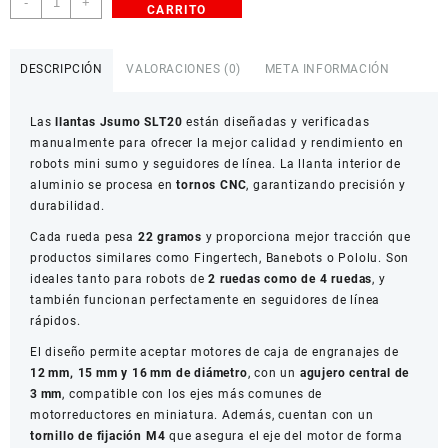
-
+
CARRITO
Jsumo
SLT20
Aluminio
DESCRIPCIÓN
VALORACIONES (0)
META INFORMACIÓN
para
Robots
Las
llantas Jsumo SLT20
están diseñadas y verificadas
Mini
manualmente para ofrecer la mejor calidad y rendimiento en
Sumo
robots mini sumo y seguidores de línea. La llanta interior de
y
aluminio se procesa en
tornos CNC
, garantizando precisión y
Seguidores
durabilidad.
de
Línea
Cada rueda pesa
22 gramos
y proporciona mejor tracción que
cantidad
productos similares como Fingertech, Banebots o Pololu. Son
ideales tanto para robots de
2 ruedas como de 4 ruedas
, y
también funcionan perfectamente en seguidores de línea
rápidos.
El diseño permite aceptar motores de caja de engranajes de
12 mm, 15 mm y 16 mm de diámetro
, con un
agujero central de
3 mm
, compatible con los ejes más comunes de
motorreductores en miniatura. Además, cuentan con un
tornillo de fijación M4
que asegura el eje del motor de forma