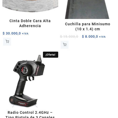
Cinta Doble Cara Alta
Cuchilla para Minisumo
Adherencia
(10 x 1.4) cm
$
30.000,0
+IVA
El
El
$
15.000,0
$
8.000,0
+IVA
precio
precio
original
actual
era:
es:
¡Oferta!
$ 15.000,0.
$ 8.000,0.
Radio Control 2.4GHz –
Tipo Pistola de 3 Canales