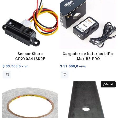
Sensor Sharp
Cargador de baterías LiPo
GP2Y0A41SK0F
iMax B3 PRO
$
39.900,0
$
51.000,0
+IVA
+IVA
¡Oferta!