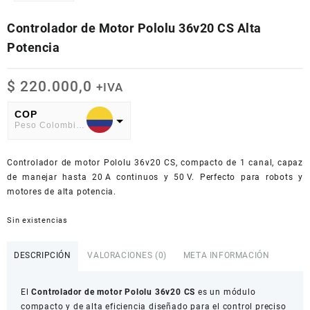
Controlador de Motor Pololu 36v20 CS Alta
Potencia
$
220.000,0
+IVA
COP
Peso Colombiano
USD
Controlador de motor Pololu 36v20 CS, compacto de 1 canal, capaz
American Dollar
de manejar hasta 20 A continuos y 50 V. Perfecto para robots y
motores de alta potencia.
Sin existencias
DESCRIPCIÓN
VALORACIONES (0)
META INFORMACIÓN
El
Controlador de motor Pololu 36v20 CS
es un módulo
compacto y de alta eficiencia diseñado para el control preciso