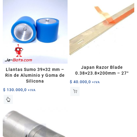
era:
es:
$ 950.000,0.
$ 850.000,0.
Japan Razor Blade
Llantas Sumo 39×32 mm –
0.38×23.8×200mm – 27°
Rin de Aluminio y Goma de
Silicona
$
40.000,0
+IVA
$
130.000,0
+IVA