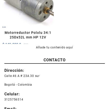
Motorreductor Pololu 34:1
25Dx52L mm HP 12V
$
149.000,0
+IVA
Añade tu contenido aquí
CONTACTO
Dirección:
Calle 46 A # 23A 30 sur
Bogotá - Colombia
Celular:
3125756514
Email: