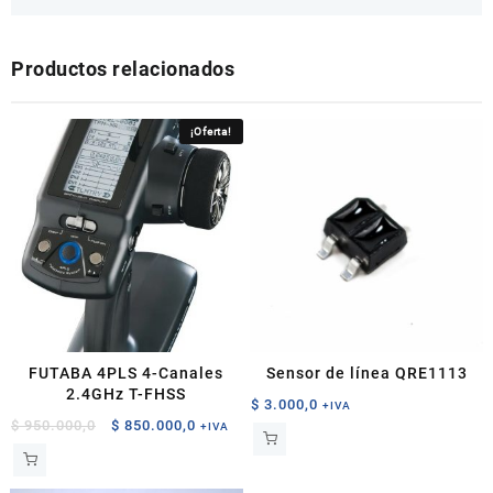
Productos relacionados
¡Oferta!
FUTABA 4PLS 4-Canales
Sensor de línea QRE1113
2.4GHz T-FHSS
$
3.000,0
+IVA
El
El
$
950.000,0
$
850.000,0
+IVA
precio
precio
original
actual