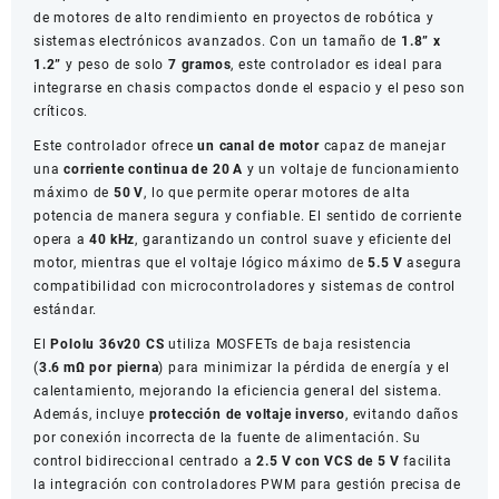
de motores de alto rendimiento en proyectos de robótica y
sistemas electrónicos avanzados. Con un tamaño de
1.8” x
1.2”
y peso de solo
7 gramos
, este controlador es ideal para
integrarse en chasis compactos donde el espacio y el peso son
críticos.
Este controlador ofrece
un canal de motor
capaz de manejar
una
corriente continua de 20 A
y un voltaje de funcionamiento
máximo de
50 V
, lo que permite operar motores de alta
potencia de manera segura y confiable. El sentido de corriente
opera a
40 kHz
, garantizando un control suave y eficiente del
motor, mientras que el voltaje lógico máximo de
5.5 V
asegura
compatibilidad con microcontroladores y sistemas de control
estándar.
El
Pololu 36v20 CS
utiliza MOSFETs de baja resistencia
(
3.6 mΩ por pierna
) para minimizar la pérdida de energía y el
calentamiento, mejorando la eficiencia general del sistema.
Además, incluye
protección de voltaje inverso
, evitando daños
por conexión incorrecta de la fuente de alimentación. Su
control bidireccional centrado a
2.5 V con VCS de 5 V
facilita
la integración con controladores PWM para gestión precisa de