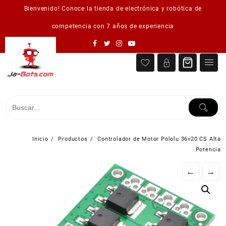
Saltar
Bienvenido! Conoce la tienda de electrónica y robótica de
al
contenido
competencia con 7 años de experiencia
Inicio
Productos
Controlador de Motor Pololu 36v20 CS Alta
Potencia
←
→