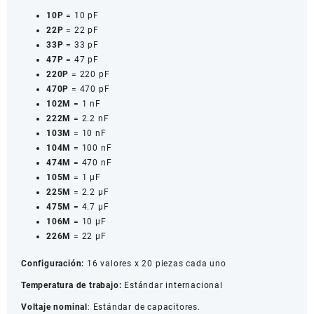
10P
= 10 pF
22P
= 22 pF
33P
= 33 pF
47P
= 47 pF
220P
= 220 pF
470P
= 470 pF
102M
= 1 nF
222M
= 2.2 nF
103M
= 10 nF
104M
= 100 nF
474M
= 470 nF
105M
= 1 µF
225M
= 2.2 µF
475M
= 4.7 µF
106M
= 10 µF
226M
= 22 µF
Configuración:
16 valores x 20 piezas cada uno
Temperatura de trabajo:
Estándar internacional
Voltaje nominal
: Estándar de capacitores.