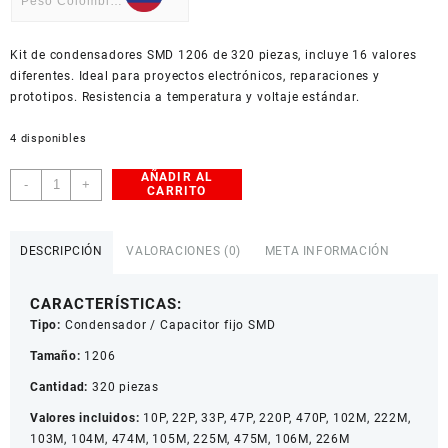
Peso Colombiano
USD
Kit de condensadores SMD 1206 de 320 piezas, incluye 16 valores
American Dollar
diferentes. Ideal para proyectos electrónicos, reparaciones y
prototipos. Resistencia a temperatura y voltaje estándar.
4 disponibles
AÑADIR AL
Kit
-
+
CARRITO
de
Condensadores
SMD
DESCRIPCIÓN
VALORACIONES (0)
META INFORMACIÓN
1206
-
CARACTERÍSTICAS:
16
Tipo:
Condensador / Capacitor fijo SMD
valores
/
Tamaño:
1206
320
Cantidad:
320 piezas
Piezas
cantidad
Valores incluidos:
10P, 22P, 33P, 47P, 220P, 470P, 102M, 222M,
103M, 104M, 474M, 105M, 225M, 475M, 106M, 226M