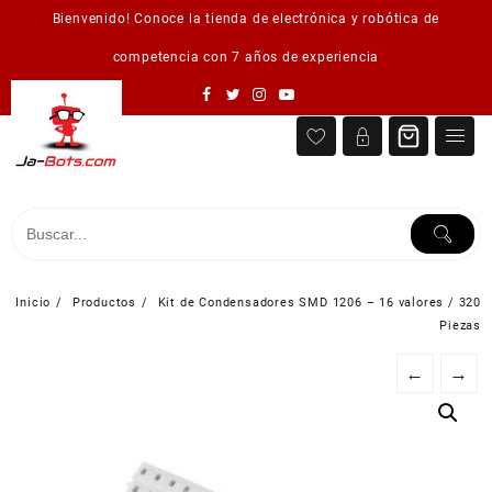
Saltar
Bienvenido! Conoce la tienda de electrónica y robótica de
al
contenido
competencia con 7 años de experiencia
Inicio
Productos
Kit de Condensadores SMD 1206 – 16 valores / 320
Piezas
←
→