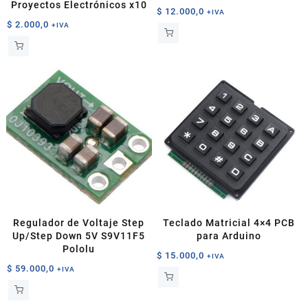
Proyectos Electrónicos x10
$
12.000,0
+IVA
$
2.000,0
+IVA
Regulador de Voltaje Step
Teclado Matricial 4×4 PCB
Up/Step Down 5V S9V11F5
para Arduino
Pololu
$
15.000,0
+IVA
$
59.000,0
+IVA