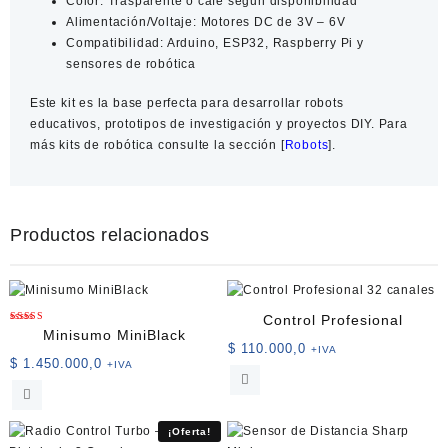
Color:
Trasparente o cafe segun disponibilidad
Alimentación/Voltaje:
Motores DC de 3V – 6V
Compatibilidad:
Arduino, ESP32, Raspberry Pi y
sensores de robótica
Este kit es la base perfecta para desarrollar robots
educativos, prototipos de investigación y proyectos DIY. Para
más
kits de robótica
consulte la sección [
Robots
].
Productos relacionados
Control Profesional
Valorado
Minisumo MiniBlack
con
$
110.000,0
+IVA
5.00
de 5
$
1.450.000,0
+IVA
¡Oferta!