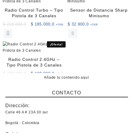
Radio Control Turbo – Tipo
Sensor de Distancia Sharp
Pistola de 3 Canales
Minisumo
El
El
$
210.000,0
$
185.000,0
$
32.900,0
+IVA
+IVA
precio
precio
original
actual
era:
es:
¡Oferta!
$ 210.000,0.
$ 185.000,0.
Radio Control 2.4GHz –
Tipo Pistola de 3 Canales
El
El
$
220.000,0
$
198.000,0
+IVA
Añade tu contenido aquí
precio
precio
original
actual
era:
es:
CONTACTO
$ 220.000,0.
$ 198.000,0.
Dirección:
Calle 46 A # 23A 30 sur
Bogotá - Colombia