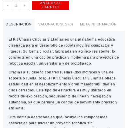
AÑADIR AL
Kit
-
+
CARRITO
Chasis
Circular
3
DESCRIPCIÓN
VALORACIONES (0)
META INFORMACIÓN
Llantas
–
El
Kit Chasis Circular 3 Llantas
es una plataforma educativa
Plataforma
diseñada para el desarrollo de robots móviles compactos y
compacta
ligeros. Su forma circular, fabricada en acrílico resistente, lo
para
convierte en una opción práctica y moderna para proyectos de
robots
robótica escolar, universitaria y de prototipado.
móviles
cantidad
Gracias a su diseño con tres ruedas (dos motrices y una de
soporte o rueda loca), el
Kit Chasis Circular 3 Llantas
ofrece
estabilidad en el desplazamiento y gran maniobrabilidad en
giros cerrados. Este tipo de estructura es muy utilizado en
robots de exploración, seguimiento de línea y navegación
autónoma, ya que permite un control de movimiento preciso y
eficiente.
Otra ventaja destacada es que incluye los componentes
esenciales para iniciar un proyecto robótico sin