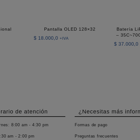
sional
Pantalla OLED 128×32
Batería L
– 35C~70C
$
18.000,0
+IVA
$
37.000,0
rario de atención
¿Necesitas más infor
rnes:
8:00 am - 4:30 pm
Formas de pago
:30 am - 2:00 pm
Preguntas frecuentes