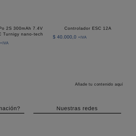
iPo 2S 300mAh 7.4V
Controlador ESC 12A
 Turnigy nano-tech
$
40.000,0
+IVA
+IVA
Añade tu contenido aquí
mación?
Nuestras redes