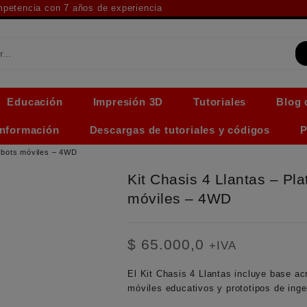
ompetencia con 7 años de experiencia
Educación
Impresión 3D
Tutoriales
Blog 
Información
Descargas de tutoriales y códigos
P
robots móviles – 4WD
Kit Chasis 4 Llantas – Pl
móviles – 4WD
$
65.000,0
+IVA
El Kit Chasis 4 Llantas incluye base acr
móviles educativos y prototipos de inge