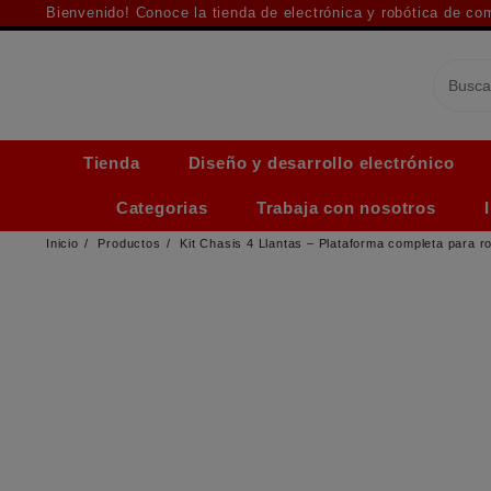
Saltar
Bienvenido! Conoce la tienda de electrónica y robótica de c
al
contenido
Tienda
Diseño y desarrollo electrónico
Categorias
Trabaja con nosotros
Inicio
Productos
Kit Chasis 4 Llantas – Plataforma completa para 