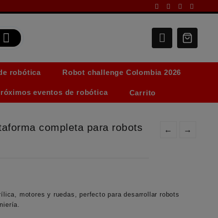
de robótica
Robot challenge Colombia 2026
róximos eventos de robótica
Carrito
ataforma completa para robots
←
→
ílica, motores y ruedas, perfecto para desarrollar robots
niería.