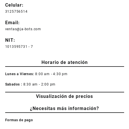
pueden
Celular:
elegir
3125756514
en
la
Email:
página
ventas@ja-bots.com
de
producto
NIT:
1013595731 - 7
Horario de atención
Lunes a Viernes:
8:00 am - 4:30 pm
Sabados :
8:30 am - 2:00 pm
Visualización de precios
¿Necesitas más información?
Formas de pago