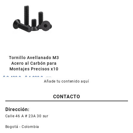
Tornillo Avellanado M3
Acero al Carbón para
Montajes Precisos x10
Rango
$
2.400,0
-
$
4.800,0
+IVA
Añade tu contenido aquí
de
Este
precios:
producto
desde
CONTACTO
tiene
$ 2.400,0
múltiples
hasta
Dirección:
variantes.
$ 4.800,0
Las
Calle 46 A # 23A 30 sur
opciones
Bogotá - Colombia
se