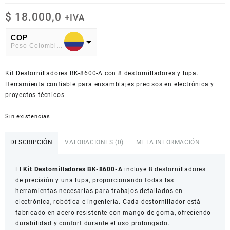
$
18.000,0
+IVA
COP
Peso Colombiano
USD
Kit Destornilladores BK-8600-A con 8 destornilladores y lupa.
American Dollar
Herramienta confiable para ensamblajes precisos en electrónica y
proyectos técnicos.
Sin existencias
DESCRIPCIÓN
VALORACIONES (0)
META INFORMACIÓN
El
Kit Destornilladores BK-8600-A
incluye 8 destornilladores
de precisión y una lupa, proporcionando todas las
herramientas necesarias para trabajos detallados en
electrónica, robótica e ingeniería. Cada destornillador está
fabricado en acero resistente con mango de goma, ofreciendo
durabilidad y confort durante el uso prolongado.