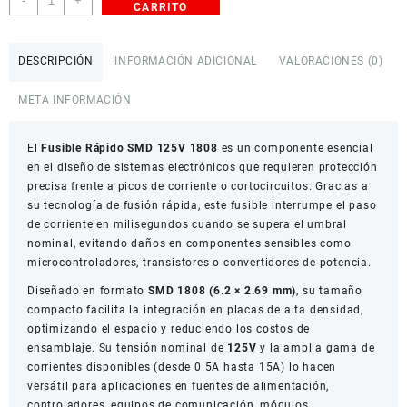
-
+
CARRITO
Rápido
SMD
125V
DESCRIPCIÓN
INFORMACIÓN ADICIONAL
VALORACIONES (0)
1808
cantidad
META INFORMACIÓN
El
Fusible Rápido SMD 125V 1808
es un componente esencial
en el diseño de sistemas electrónicos que requieren protección
precisa frente a picos de corriente o cortocircuitos. Gracias a
su tecnología de fusión rápida, este fusible interrumpe el paso
de corriente en milisegundos cuando se supera el umbral
nominal, evitando daños en componentes sensibles como
microcontroladores, transistores o convertidores de potencia.
Diseñado en formato
SMD 1808 (6.2 × 2.69 mm)
, su tamaño
compacto facilita la integración en placas de alta densidad,
optimizando el espacio y reduciendo los costos de
ensamblaje. Su tensión nominal de
125V
y la amplia gama de
corrientes disponibles (desde 0.5A hasta 15A) lo hacen
versátil para aplicaciones en fuentes de alimentación,
controladores, equipos de comunicación, módulos