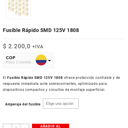
Fusible Rápido SMD 125V 1808
$
2.200,0
+IVA
COP
Peso Colombiano
USD
El
American Dollar
Fusible Rápido SMD 125V 1808
ofrece protección confiable y de
respuesta inmediata ante sobrecorrientes, optimizado para
dispositivos compactos y circuitos de montaje superficial.
Amperaje del fusible
AÑADIR AL
Fusible