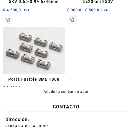
5KV 0.65-0.9A 6x40mm
5x20mm 250V
producto
Rango
$
4.500,0
$
300,0
-
$
500,0
+IVA
+IVA
de
Este
Este
precios:
producto
producto
desde
tiene
tiene
$ 300,0
múltiples
múltiples
hasta
variantes.
variantes.
$ 500,0
Las
Las
opciones
opciones
se
se
pueden
pueden
elegir
elegir
Porta Fusible SMD 1808
en
en
la
la
$
2.000,0
+IVA
Añade tu contenido aquí
página
página
de
de
producto
producto
CONTACTO
Dirección:
Calle 46 A # 23A 30 sur