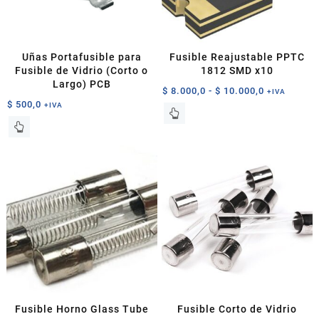
Uñas Portafusible para
Fusible Reajustable PPTC
Fusible de Vidrio (Corto o
1812 SMD x10
Largo) PCB
Rango
$
8.000,0
-
$
10.000,0
+IVA
$
500,0
de
+IVA
Este
precios:
Este
producto
desde
producto
tiene
$ 8.000,0
tiene
múltiples
hasta
múltiples
variantes.
$ 10.000,0
variantes.
Las
Las
opciones
opciones
se
se
pueden
pueden
elegir
elegir
en
en
la
la
página
página
de
Fusible Horno Glass Tube
Fusible Corto de Vidrio
de
producto