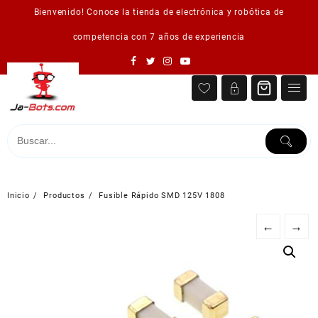
Saltar
Bienvenido! Conoce la tienda de electrónica y robótica de
al
contenido
competencia con 7 años de experiencia
Inicio
Productos
Fusible Rápido SMD 125V 1808
←
→