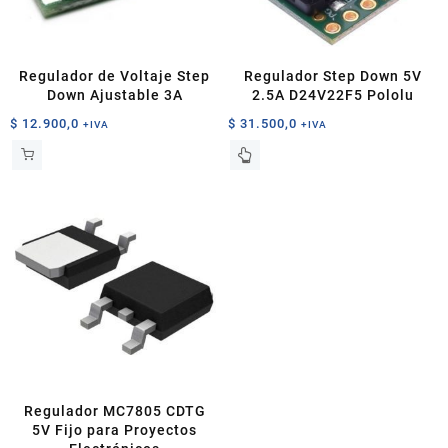
en
la
página
de
Regulador de Voltaje Step
Regulador Step Down 5V
producto
Down Ajustable 3A
2.5A D24V22F5 Pololu
$
12.900,0
$
31.500,0
+IVA
+IVA
Regulador MC7805 CDTG
5V Fijo para Proyectos