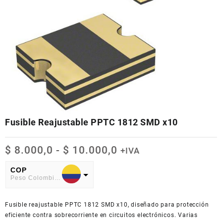
Fusible Reajustable PPTC 1812 SMD x10
Rango
$
8.000,0
-
$
10.000,0
+IVA
de
precios:
COP
Peso Colombiano
desde
$ 8.000,0
USD
hasta
Fusible reajustable PPTC 1812 SMD x10, diseñado para protección
American Dollar
$ 10.000,0
eficiente contra sobrecorriente en circuitos electrónicos. Varias