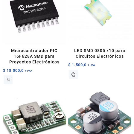
Microcontrolador PIC
LED SMD 0805 x10 para
16F628A SMD para
Circuitos Electrónicos
Proyectos Electrónicos
$
1.500,0
+IVA
$
18.000,0
+IVA
Este
producto
tiene
múltiples
variantes.
Las
opciones
se
pueden
elegir