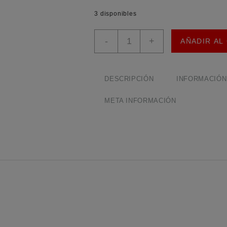
3 disponibles
ER1606CT
-
+
AÑADIR AL
Diodo
de
Recuperación
Rápida
DESCRIPCIÓN
INFORMACIÓN
16A
600V
META INFORMACIÓN
cantidad