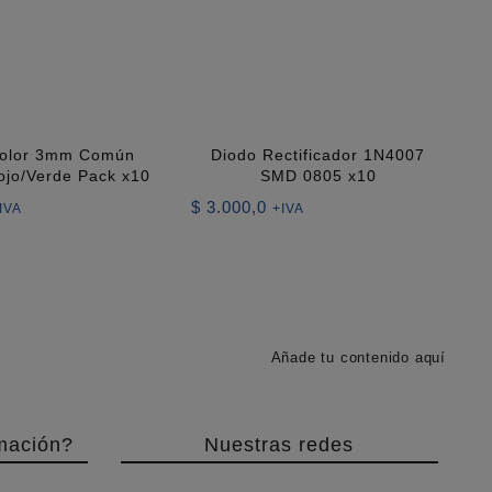
color 3mm Común
Diodo Rectificador 1N4007
ojo/Verde Pack x10
SMD 0805 x10
$
3.000,0
IVA
+IVA
Añade tu contenido aquí
mación?
Nuestras redes