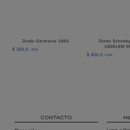
Diodo Germanio 1N60
Diodo Schottk
1N5819W 0
$
300,0
+IVA
$
400,0
+IVA
CONTACTO
Ho
Lunes a Vie