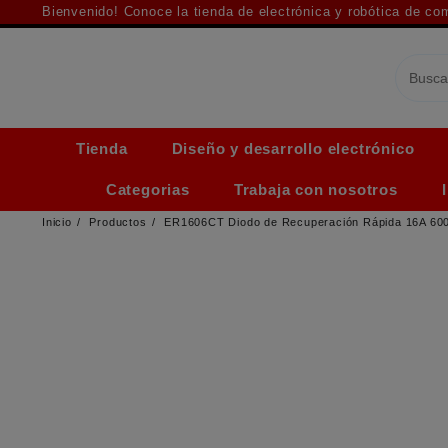
Saltar
Bienvenido! Conoce la tienda de electrónica y robótica de c
al
contenido
Tienda
Diseño y desarrollo electrónico
Categorias
Trabaja con nosotros
Inicio
Productos
ER1606CT Diodo de Recuperación Rápida 16A 60