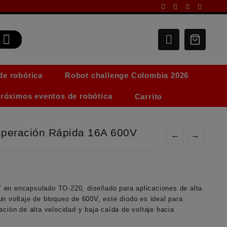
de robótica
Robot challenge Colombia 2026
róximos eventos de robótica
Carrito
peración Rápida 16A 600V
←
→
 en encapsulado TO-220, diseñado para aplicaciones de alta
n voltaje de bloqueo de 600V, este diodo es ideal para
ación de alta velocidad y baja caída de voltaje hacia