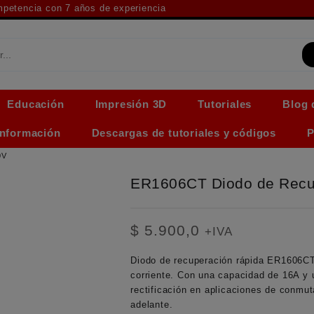
ompetencia con 7 años de experiencia
Educación
Impresión 3D
Tutoriales
Blog 
Información
Descargas de tutoriales y códigos
P
0V
ER1606CT Diodo de Recu
$
5.900,0
+IVA
Diodo de recuperación rápida ER1606CT
corriente. Con una capacidad de 16A y u
rectificación en aplicaciones de conmut
adelante.