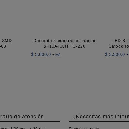
y SMD
Diodo de recuperación rápida
LED Bi
603
SF10A400H TO-220
Cátodo R
$
5.000,0
$
3.500,0
+IVA
+
rario de atención
¿Necesitas más infor
rnes:
8:00 am - 4:30 pm
Formas de pago