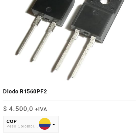
Diodo R1560PF2
$
4.500,0
+IVA
COP
Peso Colombiano
USD