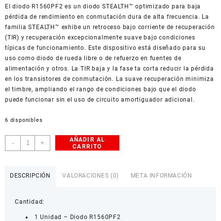
El diodo R1560PF2 es un diodo STEALTH™ optimizado para baja
American Dollar
pérdida de rendimiento en conmutación dura de alta frecuencia. La
familia STEALTH™ exhibe un retroceso bajo corriente de recuperación
(TIR) y recuperación excepcionalmente suave bajo condiciones
típicas de funcionamiento. Este dispositivo está diseñado para su
uso como diodo de rueda libre o de refuerzo en fuentes de
alimentación y otros. La TIR baja y la fase ta corta reducir la pérdida
en los transistores de conmutación. La suave recuperación minimiza
el timbre, ampliando el rango de condiciones bajo que el diodo
puede funcionar sin el uso de circuito amortiguador adicional.
6 disponibles
AÑADIR AL
Diodo
-
+
CARRITO
R1560PF2
cantidad
DESCRIPCIÓN
VALORACIONES (0)
META INFORMACIÓN
Cantidad:
1 Unidad – Diodo R1560PF2