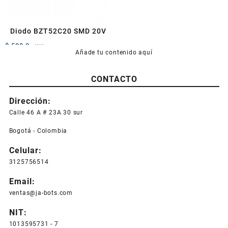
Diodo BZT52C20 SMD 20V
$
500,0
+IVA
Añade tu contenido aquí
CONTACTO
Dirección:
Calle 46 A # 23A 30 sur
Bogotá - Colombia
Celular:
3125756514
Email:
ventas@ja-bots.com
NIT:
1013595731 - 7