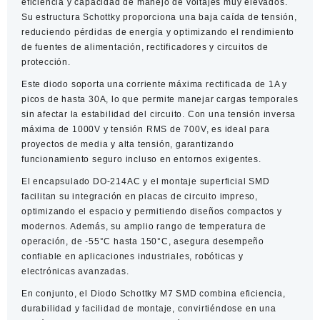
eficiencia y capacidad de manejo de voltajes muy elevados.
DO-
Su estructura Schottky proporciona una baja caída de tensión,
214AC
reduciendo pérdidas de energía y optimizando el rendimiento
cantidad
de fuentes de alimentación, rectificadores y circuitos de
protección.
Este diodo soporta una corriente máxima rectificada de 1A y
picos de hasta 30A, lo que permite manejar cargas temporales
sin afectar la estabilidad del circuito. Con una tensión inversa
máxima de 1000V y tensión RMS de 700V, es ideal para
proyectos de media y alta tensión, garantizando
funcionamiento seguro incluso en entornos exigentes.
El encapsulado DO-214AC y el montaje superficial SMD
facilitan su integración en placas de circuito impreso,
optimizando el espacio y permitiendo diseños compactos y
modernos. Además, su amplio rango de temperatura de
operación, de -55°C hasta 150°C, asegura desempeño
confiable en aplicaciones industriales, robóticas y
electrónicas avanzadas.
En conjunto, el Diodo Schottky M7 SMD combina eficiencia,
durabilidad y facilidad de montaje, convirtiéndose en una