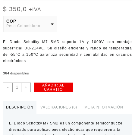
$
350,0
+IVA
COP
Peso Colombiano
USD
El Diodo Schottky M7 SMD soporta 1A y 1000V, con montaje
American Dollar
superficial DO-214AC. Su diseño eficiente y rango de temperatura
de -55°C a 150°C garantiza seguridad y confiabilidad en circuitos
electrónicos.
364 disponibles
AÑADIR AL
Diodo
-
+
CARRITO
Schottky
M7
SMD
DESCRIPCIÓN
VALORACIONES (0)
META INFORMACIÓN
1A
1000V,
El Diodo Schottky M7 SMD es un componente semiconductor
montaje
diseñado para aplicaciones electrónicas que requieren alta
superficial