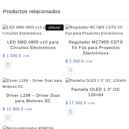
Productos relacionados
¡Oferta!
LED SMD 0805 x10 para
Regulador MC7805 CDTG
Circuitos Electrónicos
5V Fijo para Proyectos
Electrónicos
$
1.500,0
+IVA
$
2.000,0
+IVA
Este
producto
tiene
múltiples
variantes.
Pantalla OLED 1.3″ I2C
Las
128×64
Driver L298 – Driver Dual
opciones
para Motores DC
$
17.300,0
+IVA
se
$
12.000,0
+IVA
Este
pueden
producto
elegir
tiene
en
múltiples