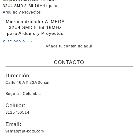
la
variantes.
página
Las
de
opciones
producto
Microcontrolador ATMEGA
se
32U4 SMD 8-Bit 16MHz
pueden
para Arduino y Proyectos
elegir
$
45.000,0
+IVA
en
Añade tu contenido aquí
la
página
CONTACTO
de
producto
Dirección:
Calle 46 A # 23A 30 sur
Bogotá - Colombia
Celular:
3125756514
Email:
ventas@ja-bots.com