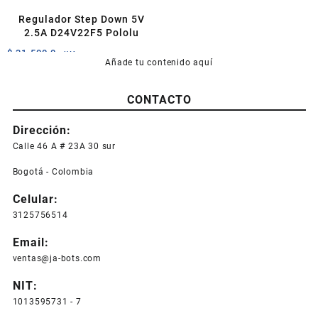
de
Regulador Step Down 5V
producto
2.5A D24V22F5 Pololu
$
31.500,0
+IVA
Añade tu contenido aquí
CONTACTO
Dirección:
Calle 46 A # 23A 30 sur
Bogotá - Colombia
Celular:
3125756514
Email:
ventas@ja-bots.com
NIT:
1013595731 - 7