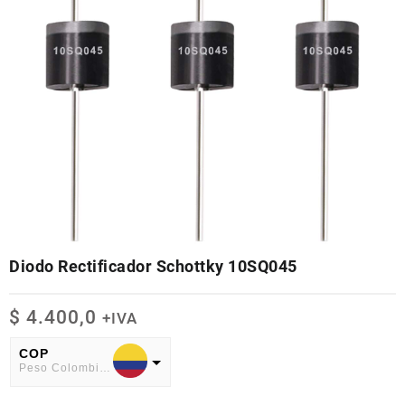
Diodo Rectificador Schottky 10SQ045
$
4.400,0
+IVA
COP
Peso Colombiano
USD