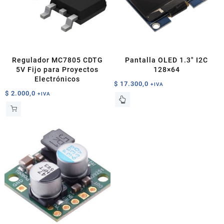
Regulador MC7805 CDTG
Pantalla OLED 1.3″ I2C
5V Fijo para Proyectos
128×64
Electrónicos
$
17.300,0
+IVA
$
2.000,0
+IVA
Este
producto
tiene
múltiples
variantes.
Las
opciones
se
pueden
elegir
en
la
página