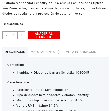
El diodo rectificador Schottky de 12A 45V, las aplicaciones típicas
American Dollar
son Panel solar, fuentes de alimentación conmutadas, convertidores,
diodos de rueda libre y protección de batería inversa.
10 disponibles
AÑADIR AL
Diodo
-
+
CARRITO
Rectificador
Schottky
10SQ045
DESCRIPCIÓN
VALORACIONES (0)
META INFORMACIÓN
cantidad
Contenido:
1 unidad – Diodo de barrera Schottky 10SQ045
Características:
Fabricante: Diotec Semiconductor
Tipo de diodo: Rectificadores y diodos Schottky
Máximo voltaje inverso pico repetitivo 45 V
Voltaje RMS máximo 31.5 V
Voltaje máximo de bloqueo de CC 45 V