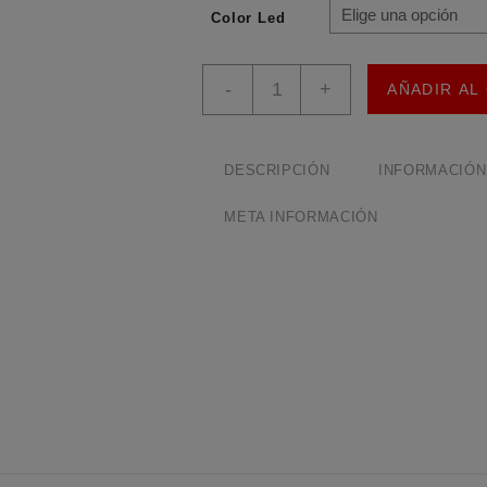
Color Led
Diodo
-
+
AÑADIR AL
LED
3mm
Multicolor
Paquete
DESCRIPCIÓN
INFORMACIÓN
X10
cantidad
META INFORMACIÓN