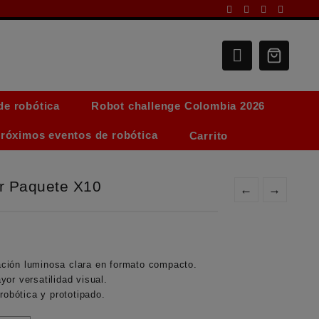
de robótica
Robot challenge Colombia 2026
róximos eventos de robótica
Carrito
r Paquete X10
←
→
ción luminosa clara en formato compacto.
or versatilidad visual.
robótica y prototipado.