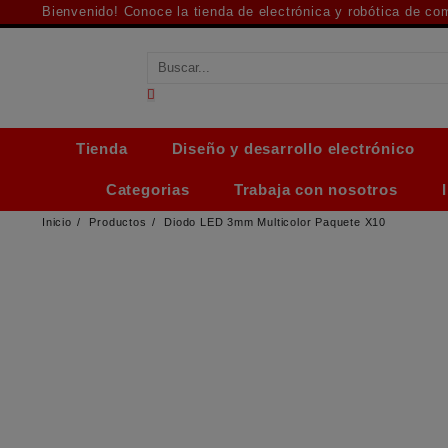
Saltar
Bienvenido! Conoce la tienda de electrónica y robótica de c
al
contenido
Tienda
Diseño y desarrollo electrónico
Categorias
Trabaja con nosotros
Inicio
Productos
Diodo LED 3mm Multicolor Paquete X10