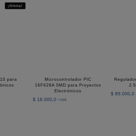
¡Oferta!
10 para
Microcontrolador PIC
Regulador
rónicos
16F628A SMD para Proyectos
2.5
Electrónicos
$
89.000,0
$
18.000,0
+IVA