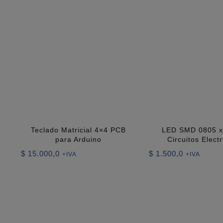
Teclado Matricial 4×4 PCB
LED SMD 0805 x
para Arduino
Circuitos Elect
$
15.000,0
$
1.500,0
+IVA
+IVA