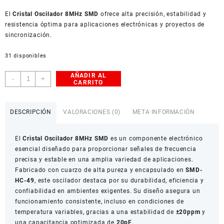
USD
El
American Dollar
Cristal Oscilador 8MHz SMD
ofrece alta precisión, estabilidad y
resistencia óptima para aplicaciones electrónicas y proyectos de
sincronización.
31 disponibles
AÑADIR AL
Cristal
-
+
CARRITO
Oscilador
8MHz
SMD
DESCRIPCIÓN
VALORACIONES (0)
META INFORMACIÓN
HC-
49
El
Cristal Oscilador 8MHz SMD
es un componente electrónico
Precisión
esencial diseñado para proporcionar señales de frecuencia
Alta
precisa y estable en una amplia variedad de aplicaciones.
Estabilidad
Fabricado con cuarzo de alta pureza y encapsulado en
SMD-
cantidad
HC-49
, este oscilador destaca por su durabilidad, eficiencia y
confiabilidad en ambientes exigentes. Su diseño asegura un
funcionamiento consistente, incluso en condiciones de
temperatura variables, gracias a una estabilidad de
±20ppm
y
una capacitancia optimizada de
20pF
.