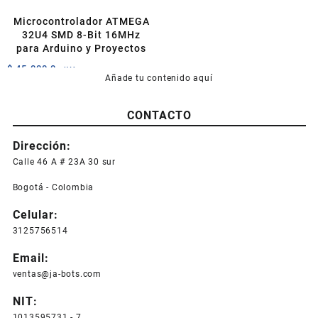
Microcontrolador ATMEGA
32U4 SMD 8-Bit 16MHz
para Arduino y Proyectos
$
45.000,0
+IVA
Añade tu contenido aquí
CONTACTO
Dirección:
Calle 46 A # 23A 30 sur
Bogotá - Colombia
Celular:
3125756514
Email:
ventas@ja-bots.com
NIT:
1013595731 - 7