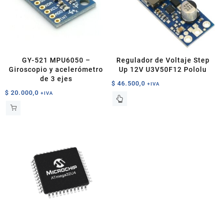
GY-521 MPU6050 –
Regulador de Voltaje Step
Giroscopio y acelerómetro
Up 12V U3V50F12 Pololu
de 3 ejes
$
46.500,0
+IVA
$
20.000,0
+IVA