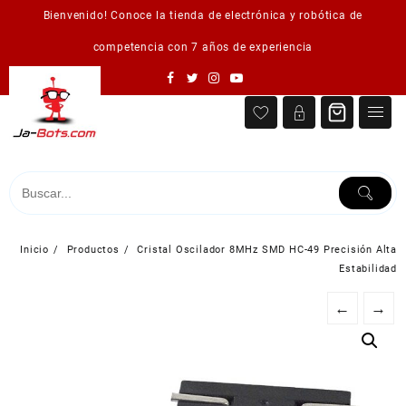
Saltar
Bienvenido! Conoce la tienda de electrónica y robótica de
al
contenido
competencia con 7 años de experiencia
Inicio
Productos
Cristal Oscilador 8MHz SMD HC-49 Precisión Alta
Estabilidad
←
→